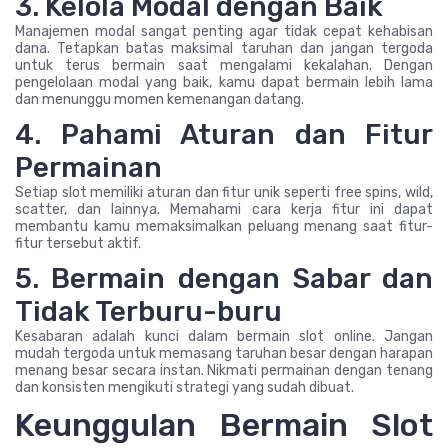
3. Kelola Modal dengan Baik
Manajemen modal sangat penting agar tidak cepat kehabisan
dana. Tetapkan batas maksimal taruhan dan jangan tergoda
untuk terus bermain saat mengalami kekalahan. Dengan
pengelolaan modal yang baik, kamu dapat bermain lebih lama
dan menunggu momen kemenangan datang.
4. Pahami Aturan dan Fitur
Permainan
Setiap slot memiliki aturan dan fitur unik seperti free spins, wild,
scatter, dan lainnya. Memahami cara kerja fitur ini dapat
membantu kamu memaksimalkan peluang menang saat fitur-
fitur tersebut aktif.
5. Bermain dengan Sabar dan
Tidak Terburu-buru
Kesabaran adalah kunci dalam bermain slot online. Jangan
mudah tergoda untuk memasang taruhan besar dengan harapan
menang besar secara instan. Nikmati permainan dengan tenang
dan konsisten mengikuti strategi yang sudah dibuat.
Keunggulan Bermain Slot