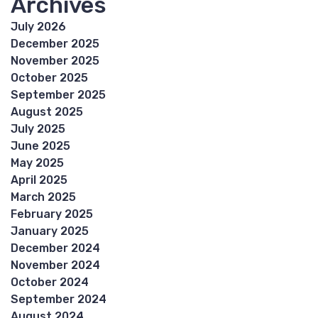
Archives
July 2026
December 2025
November 2025
October 2025
September 2025
August 2025
July 2025
June 2025
May 2025
April 2025
March 2025
February 2025
January 2025
December 2024
November 2024
October 2024
September 2024
August 2024