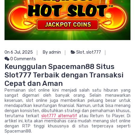
On 6 Jul, 2025
By admin
Slot
,
slot777
0 Comments
Keunggulan Spaceman88 Situs
Slot777 Terbaik dengan Transaksi
Cepat dan Aman
Permainan slot online kini menjadi salah satu hiburan yang
sangat digemari oleh banyak orang. Selain menawarkan
keseruan, slot online juga memberikan peluang besar untuk
mendapatkan keuntungan finansial. Namun, untuk bisa menang
dengan konsisten, dibutuhkan strategi dan pemahaman khusus,
terutama terkait
slot777 alternatif
atau Return to Player. Di
artikel ini, kita akan membahas cara mudah menang slot online
dengan RTP tinggi khususnya di situs terpercaya seperti
Spaceman88.