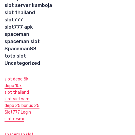
slot server kamboja
slot thailand
slot777
slot777 apk
spaceman
spaceman slot
Spaceman88
toto slot
Uncategorized
slot depo 5k
depo 10k
slot thailand
slot vietnam
depo 25 bonus 25
Slot777 Login
slot resmi
spaceman slot