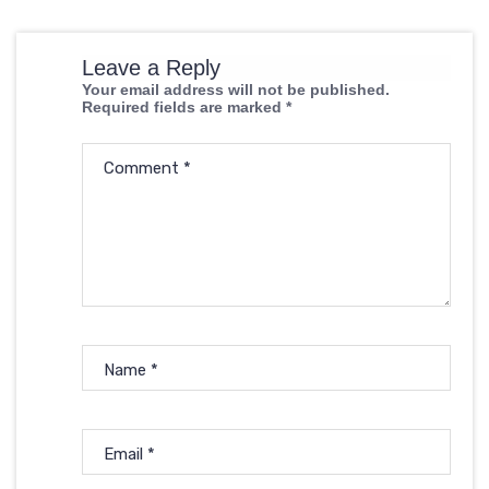
Leave a Reply
Your email address will not be published.
Required fields are marked
*
Comment
*
Name
*
Email
*