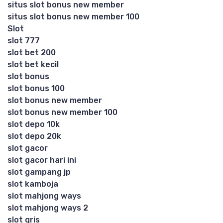
situs slot bonus new member
situs slot bonus new member 100
Slot
slot 777
slot bet 200
slot bet kecil
slot bonus
slot bonus 100
slot bonus new member
slot bonus new member 100
slot depo 10k
slot depo 20k
slot gacor
slot gacor hari ini
slot gampang jp
slot kamboja
slot mahjong ways
slot mahjong ways 2
slot qris