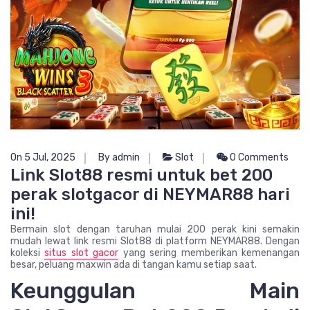
On 5 Jul, 2025
By admin
Slot
0 Comments
Link Slot88 resmi untuk bet 200
perak slotgacor di NEYMAR88 hari
ini!
Bermain slot dengan taruhan mulai 200 perak kini semakin
mudah lewat link resmi Slot88 di platform NEYMAR88. Dengan
koleksi
situs slot gacor
yang sering memberikan kemenangan
besar, peluang maxwin ada di tangan kamu setiap saat.
Keunggulan Main