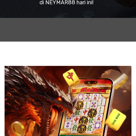
di NEYMAR88 hari ini!