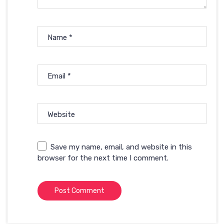
Name
*
Email
*
Website
Save my name, email, and website in this
browser for the next time I comment.