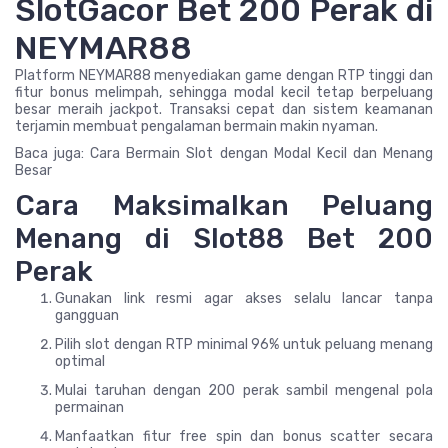
SlotGacor Bet 200 Perak di
NEYMAR88
Platform NEYMAR88 menyediakan game dengan RTP tinggi dan
fitur bonus melimpah, sehingga modal kecil tetap berpeluang
besar meraih jackpot. Transaksi cepat dan sistem keamanan
terjamin membuat pengalaman bermain makin nyaman.
Baca juga: Cara Bermain Slot dengan Modal Kecil dan Menang
Besar
Cara Maksimalkan Peluang
Menang di Slot88 Bet 200
Perak
Gunakan link resmi agar akses selalu lancar tanpa
gangguan
Pilih slot dengan RTP minimal 96% untuk peluang menang
optimal
Mulai taruhan dengan 200 perak sambil mengenal pola
permainan
Manfaatkan fitur free spin dan bonus scatter secara