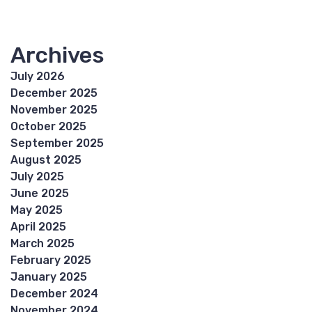
Archives
July 2026
December 2025
November 2025
October 2025
September 2025
August 2025
July 2025
June 2025
May 2025
April 2025
March 2025
February 2025
January 2025
December 2024
November 2024