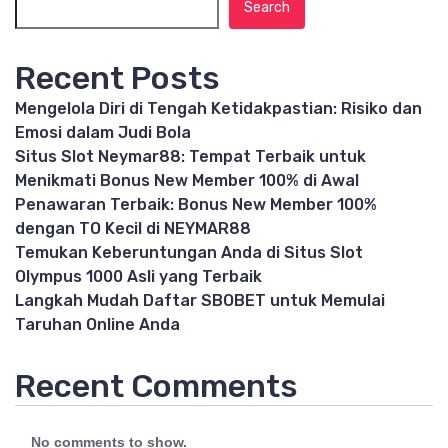
Search
Recent Posts
Mengelola Diri di Tengah Ketidakpastian: Risiko dan
Emosi dalam Judi Bola
Situs Slot Neymar88: Tempat Terbaik untuk
Menikmati Bonus New Member 100% di Awal
Penawaran Terbaik: Bonus New Member 100%
dengan TO Kecil di NEYMAR88
Temukan Keberuntungan Anda di Situs Slot
Olympus 1000 Asli yang Terbaik
Langkah Mudah Daftar SBOBET untuk Memulai
Taruhan Online Anda
Recent Comments
No comments to show.