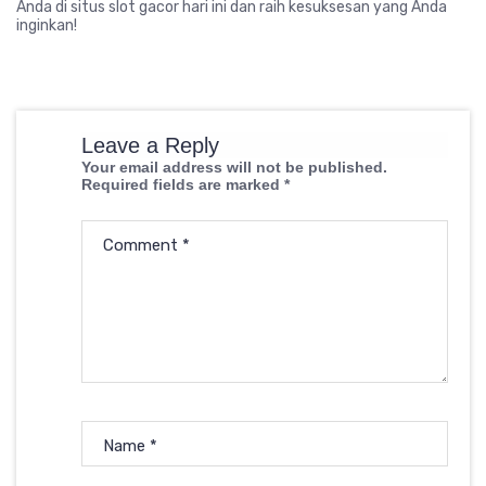
Anda di situs slot gacor hari ini dan raih kesuksesan yang Anda
inginkan!
Leave a Reply
Your email address will not be published.
Required fields are marked
*
Comment
*
Name
*