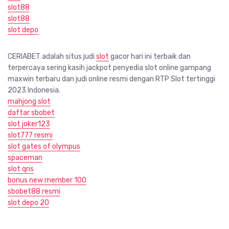
slot88
slot88
slot depo
CERIABET adalah situs judi
slot
gacor hari ini terbaik dan
terpercaya sering kasih jackpot penyedia slot online gampang
maxwin terbaru dan judi online resmi dengan RTP Slot tertinggi
2023 Indonesia.
mahjong slot
daftar sbobet
slot joker123
slot777 resmi
slot gates of olympus
spaceman
slot qris
bonus new member 100
sbobet88 resmi
slot depo 20