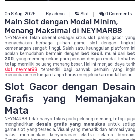
On 8 Aug, 2025
By admin
Slot
0 Comments
Main Slot dengan Modal Minim,
Menang Maksimal di NEYMAR88
NEYMAR88 telah dikenal sebagai situs slot paling gacor yang
menyediakan berbagai pilihan game slot dengan tingkat
kemenangan sangat tinggi. Salah satu keunggulan platform ini
adalah kemudahan bermain dengan
bet kecil
, mulai dari
bet
200
, yang memungkinkan para pemain dengan modal terbatas
tetap memiliki peluang menang besar. Hal ini menjadi daya tarik
slot neymar88
tersendiri bagi banyak pemain yang ingin
mencoba peruntungan tanpa harus mengeluarkan modal besar.
Slot Gacor dengan Desain
Grafis yang Memanjakan
Mata
NEYMAR88 tidak hanya fokus pada peluang menang, tetapi juga
menghadirkan
desain grafis yang memukau
untuk setiap
game slot yang tersedia. Visual yang menarik dan animasi yang
halus memberikan kenyamanan ekstra selama bermain.