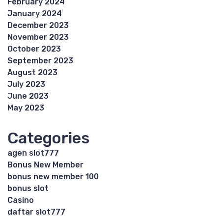
February 2024
January 2024
December 2023
November 2023
October 2023
September 2023
August 2023
July 2023
June 2023
May 2023
Categories
agen slot777
Bonus New Member
bonus new member 100
bonus slot
Casino
daftar slot777