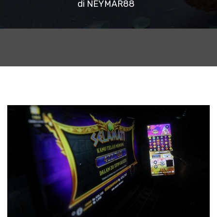
di NEYMAR88