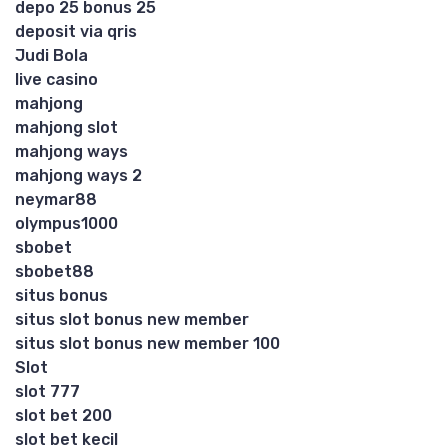
depo 25 bonus 25
deposit via qris
Judi Bola
live casino
mahjong
mahjong slot
mahjong ways
mahjong ways 2
neymar88
olympus1000
sbobet
sbobet88
situs bonus
situs slot bonus new member
situs slot bonus new member 100
Slot
slot 777
slot bet 200
slot bet kecil