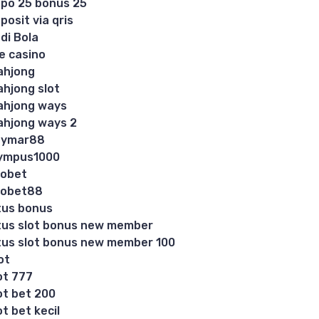
po 25 bonus 25
posit via qris
di Bola
ve casino
ahjong
hjong slot
hjong ways
hjong ways 2
eymar88
ympus1000
obet
bobet88
tus bonus
tus slot bonus new member
tus slot bonus new member 100
ot
ot 777
ot bet 200
ot bet kecil