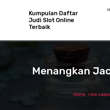
S
k
H
Kumpulan Daftar
i
p
Judi Slot Online
t
Terbaik
o
c
o
n
t
e
n
Menangkan Jack
t
Home
live casin