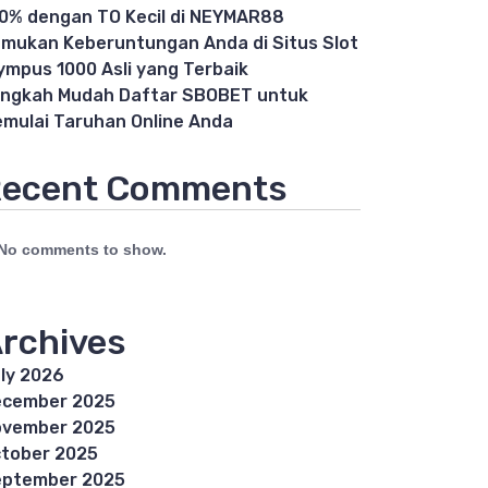
0% dengan TO Kecil di NEYMAR88
mukan Keberuntungan Anda di Situs Slot
ympus 1000 Asli yang Terbaik
ngkah Mudah Daftar SBOBET untuk
mulai Taruhan Online Anda
ecent Comments
No comments to show.
rchives
ly 2026
ecember 2025
ovember 2025
tober 2025
eptember 2025