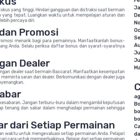
okus
Fe
Ja
us yang tinggi. Hindari gangguan dan distraksi saat bermain
D
yang tepat. Luangkan waktu untuk mempelajari aturan dan
ebih percaya diri.
N
 dan Promosi
Oc
S
omosi menarik bagi para pemainnya. Manfaatkanlah bonus-
Au
ng Anda. Selalu periksa daftar bonus dan syarat-syaratnya
Ju
Ju
gan Dealer
Ma
dengan dealer saat bermain Baccarat. Manfaatkan kesempatan
 meminta saran dari dealer. Berkomunikasi dengan dealer juga
nyenangkan.
C
Sabar
ag
esabaran. Jangan terburu-buru dalam mengambil keputusan
B
tap tenang dan sabar dalam menghadapi permainan sehingga
bo
bo
jar dari Setiap Permainan
Ca
da
n waktu untuk mengevaluasi setiap permainan Anda. Pelajari
ari cara untuk memperbaikinya. Belajar dari setiap permainan