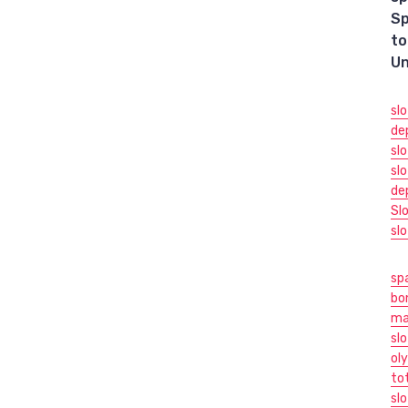
S
to
Un
sl
de
slo
sl
de
Sl
sl
sp
bo
ma
sl
ol
to
slo