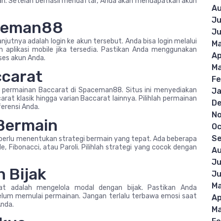
ikan. Setelah berhasil mendaftar, Anda akan mendapatkan akun
Au
Ju
aceman88
Ju
jutnya adalah login ke akun tersebut. Anda bisa login melalui
Ma
plikasi mobile jika tersedia. Pastikan Anda menggunakan
Ap
es akun Anda.
Ma
ccarat
Fe
ih permainan Baccarat di Spaceman88. Situs ini menyediakan
Ja
arat klasik hingga varian Baccarat lainnya. Pilihlah permainan
D
erensi Anda.
N
 Bermain
Oc
S
perlu menentukan strategi bermain yang tepat. Ada beberapa
e, Fibonacci, atau Paroli. Pilihlah strategi yang cocok dengan
Au
Ju
n Bijak
Ju
Ma
rat adalah mengelola modal dengan bijak. Pastikan Anda
lum memulai permainan. Jangan terlalu terbawa emosi saat
Ap
Anda.
Ma