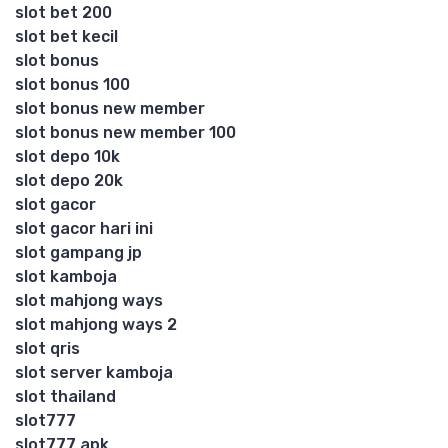
slot bet 200
slot bet kecil
slot bonus
slot bonus 100
slot bonus new member
slot bonus new member 100
slot depo 10k
slot depo 20k
slot gacor
slot gacor hari ini
slot gampang jp
slot kamboja
slot mahjong ways
slot mahjong ways 2
slot qris
slot server kamboja
slot thailand
slot777
slot777 apk