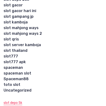
slot gacor
slot gacor hari ini
slot gampang jp
slot kamboja
slot mahjong ways
slot mahjong ways 2
slot qris
slot server kamboja
slot thailand
slot777
slot777 apk
spaceman
spaceman slot
Spaceman88
toto slot
Uncategorized
slot depo 5k