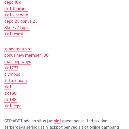
depo 10k
slot thailand
slot vietnam
depo 25 bonus 25
Slot777 Login
slot resmi
spaceman slot
bonus new member 100
mahjong ways
slot777
olympus
toto macau
slot
slot88
slot88
slot depo
CERIABET adalah situs judi
slot
gacor hari ini terbaik dan
terpercaya sering kasih jackpot penyedia slot online gampang