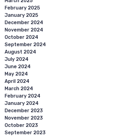
March 2025
February 2025
January 2025
December 2024
November 2024
October 2024
September 2024
August 2024
July 2024
June 2024
May 2024
April 2024
March 2024
February 2024
January 2024
December 2023
November 2023
October 2023
September 2023