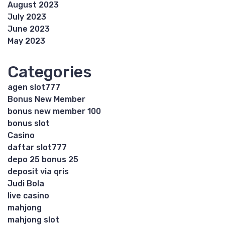
August 2023
July 2023
June 2023
May 2023
Categories
agen slot777
Bonus New Member
bonus new member 100
bonus slot
Casino
daftar slot777
depo 25 bonus 25
deposit via qris
Judi Bola
live casino
mahjong
mahjong slot