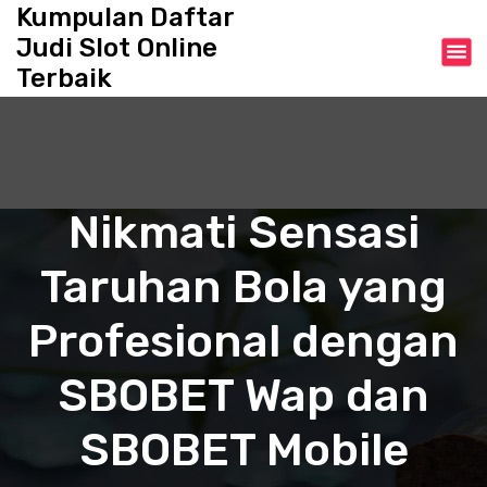
S
Kumpulan Daftar
k
Judi Slot Online
i
Terbaik
p
t
o
c
o
n
Nikmati Sensasi
t
e
Taruhan Bola yang
n
t
Profesional dengan
SBOBET Wap dan
SBOBET Mobile