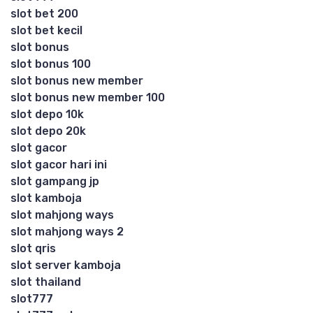
slot bet 200
slot bet kecil
slot bonus
slot bonus 100
slot bonus new member
slot bonus new member 100
slot depo 10k
slot depo 20k
slot gacor
slot gacor hari ini
slot gampang jp
slot kamboja
slot mahjong ways
slot mahjong ways 2
slot qris
slot server kamboja
slot thailand
slot777