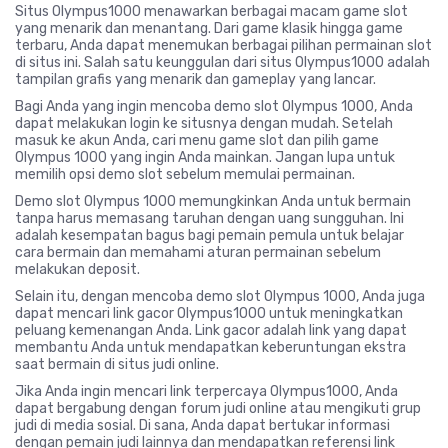
Situs Olympus1000 menawarkan berbagai macam game slot
yang menarik dan menantang. Dari game klasik hingga game
terbaru, Anda dapat menemukan berbagai pilihan permainan slot
di situs ini. Salah satu keunggulan dari situs Olympus1000 adalah
tampilan grafis yang menarik dan gameplay yang lancar.
Bagi Anda yang ingin mencoba demo slot Olympus 1000, Anda
dapat melakukan login ke situsnya dengan mudah. Setelah
masuk ke akun Anda, cari menu game slot dan pilih game
Olympus 1000 yang ingin Anda mainkan. Jangan lupa untuk
memilih opsi demo slot sebelum memulai permainan.
Demo slot Olympus 1000 memungkinkan Anda untuk bermain
tanpa harus memasang taruhan dengan uang sungguhan. Ini
adalah kesempatan bagus bagi pemain pemula untuk belajar
cara bermain dan memahami aturan permainan sebelum
melakukan deposit.
Selain itu, dengan mencoba demo slot Olympus 1000, Anda juga
dapat mencari link gacor Olympus1000 untuk meningkatkan
peluang kemenangan Anda. Link gacor adalah link yang dapat
membantu Anda untuk mendapatkan keberuntungan ekstra
saat bermain di situs judi online.
Jika Anda ingin mencari link terpercaya Olympus1000, Anda
dapat bergabung dengan forum judi online atau mengikuti grup
judi di media sosial. Di sana, Anda dapat bertukar informasi
dengan pemain judi lainnya dan mendapatkan referensi link