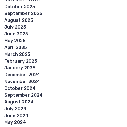
October 2025
September 2025
August 2025
July 2025
June 2025
May 2025
April 2025
March 2025
February 2025
January 2025
December 2024
November 2024
October 2024
September 2024
August 2024
July 2024
June 2024
May 2024