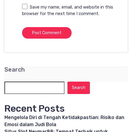
Save my name, email, and website in this
browser for the next time I comment.
Search
Search
Recent Posts
Mengelola Diri di Tengah Ketidakpastian: Risiko dan
Emosi dalam Judi Bola
Situs Slot Neymar88: Tempat Terbaik untuk