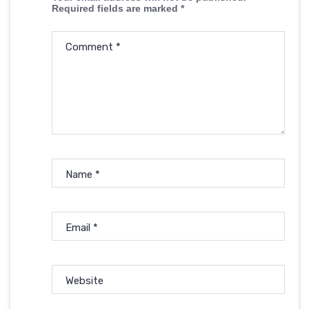
Required fields are marked
*
Comment
*
Name
*
Email
*
Website