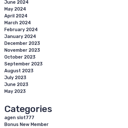
June 2024
May 2024
April 2024
March 2024
February 2024
January 2024
December 2023
November 2023
October 2023
September 2023
August 2023
July 2023
June 2023
May 2023
Categories
agen slot777
Bonus New Member