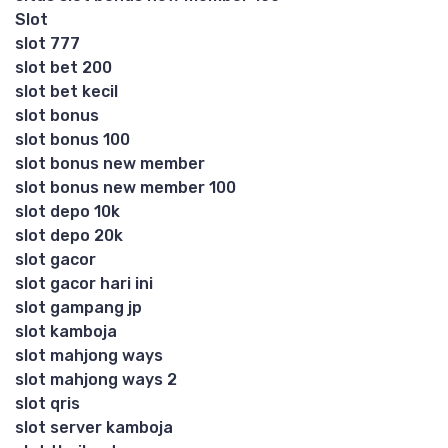
Slot
slot 777
slot bet 200
slot bet kecil
slot bonus
slot bonus 100
slot bonus new member
slot bonus new member 100
slot depo 10k
slot depo 20k
slot gacor
slot gacor hari ini
slot gampang jp
slot kamboja
slot mahjong ways
slot mahjong ways 2
slot qris
slot server kamboja