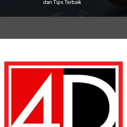
dan Tips Terbaik