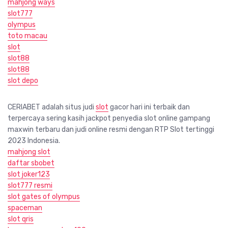
mahjong ways
slot777
olympus
toto macau
slot
slot88
slot88
slot depo
CERIABET adalah situs judi
slot
gacor hari ini terbaik dan
terpercaya sering kasih jackpot penyedia slot online gampang
maxwin terbaru dan judi online resmi dengan RTP Slot tertinggi
2023 Indonesia.
mahjong slot
daftar sbobet
slot joker123
slot777 resmi
slot gates of olympus
spaceman
slot qris