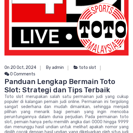
On 20 Oct, 2024
By admin
toto slot
0 Comments
Panduan Lengkap Bermain Toto
Slot: Strategi dan Tips Terbaik
Toto slot merupakan salah satu permainan judi yang cukup
populer di kalangan pemain judi online. Permainan ini tergolong
sangat sederhana dan mudah dimainkan, sehingga menjadi
pilihan yang menarik bagi pemain yang ingin mencoba
peruntungannya dalam dunia perjudian. Pada permainan toto
slot, pemain hanya perlu memilih angka dari 0000 hingga 9999
dan menunggu hasil undian untuk melihat apakah nomor yang
dipilih cocok dengan hasil undian yang dikeluarkan oleh situs judi