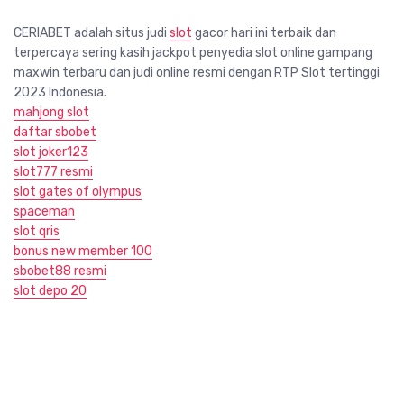
CERIABET adalah situs judi
slot
gacor hari ini terbaik dan
terpercaya sering kasih jackpot penyedia slot online gampang
maxwin terbaru dan judi online resmi dengan RTP Slot tertinggi
2023 Indonesia.
mahjong slot
daftar sbobet
slot joker123
slot777 resmi
slot gates of olympus
spaceman
slot qris
bonus new member 100
sbobet88 resmi
slot depo 20