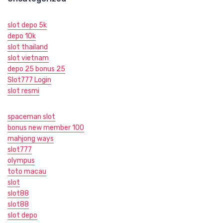
slot depo 5k
depo 10k
slot thailand
slot vietnam
depo 25 bonus 25
Slot777 Login
slot resmi
spaceman slot
bonus new member 100
mahjong ways
slot777
olympus
toto macau
slot
slot88
slot88
slot depo