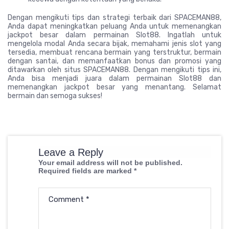
Dengan mengikuti tips dan strategi terbaik dari SPACEMAN88,
Anda dapat meningkatkan peluang Anda untuk memenangkan
jackpot besar dalam permainan Slot88. Ingatlah untuk
mengelola modal Anda secara bijak, memahami jenis slot yang
tersedia, membuat rencana bermain yang terstruktur, bermain
dengan santai, dan memanfaatkan bonus dan promosi yang
ditawarkan oleh situs SPACEMAN88. Dengan mengikuti tips ini,
Anda bisa menjadi juara dalam permainan Slot88 dan
memenangkan jackpot besar yang menantang. Selamat
bermain dan semoga sukses!
Leave a Reply
Your email address will not be published.
Required fields are marked
*
Comment
*