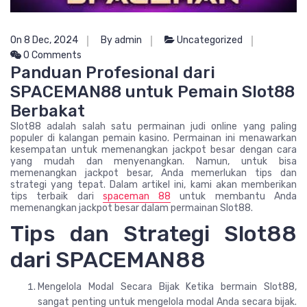
On 8 Dec, 2024
By admin
Uncategorized
0 Comments
Panduan Profesional dari
SPACEMAN88 untuk Pemain Slot88
Berbakat
Slot88 adalah salah satu permainan judi online yang paling
populer di kalangan pemain kasino. Permainan ini menawarkan
kesempatan untuk memenangkan jackpot besar dengan cara
yang mudah dan menyenangkan. Namun, untuk bisa
memenangkan jackpot besar, Anda memerlukan tips dan
strategi yang tepat. Dalam artikel ini, kami akan memberikan
tips terbaik dari
spaceman 88
untuk membantu Anda
memenangkan jackpot besar dalam permainan Slot88.
Tips dan Strategi Slot88
dari SPACEMAN88
Mengelola Modal Secara Bijak Ketika bermain Slot88,
sangat penting untuk mengelola modal Anda secara bijak.