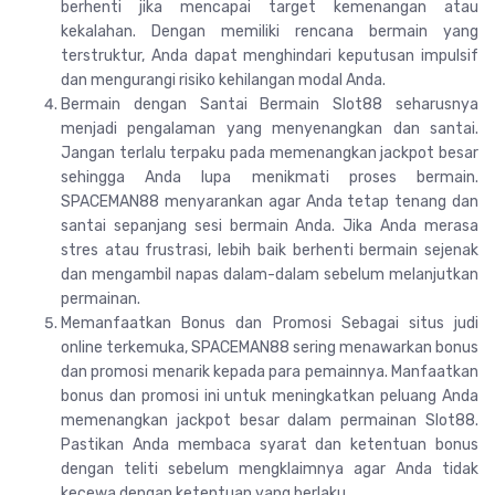
berhenti jika mencapai target kemenangan atau
kekalahan. Dengan memiliki rencana bermain yang
terstruktur, Anda dapat menghindari keputusan impulsif
dan mengurangi risiko kehilangan modal Anda.
Bermain dengan Santai Bermain Slot88 seharusnya
menjadi pengalaman yang menyenangkan dan santai.
Jangan terlalu terpaku pada memenangkan jackpot besar
sehingga Anda lupa menikmati proses bermain.
SPACEMAN88 menyarankan agar Anda tetap tenang dan
santai sepanjang sesi bermain Anda. Jika Anda merasa
stres atau frustrasi, lebih baik berhenti bermain sejenak
dan mengambil napas dalam-dalam sebelum melanjutkan
permainan.
Memanfaatkan Bonus dan Promosi Sebagai situs judi
online terkemuka, SPACEMAN88 sering menawarkan bonus
dan promosi menarik kepada para pemainnya. Manfaatkan
bonus dan promosi ini untuk meningkatkan peluang Anda
memenangkan jackpot besar dalam permainan Slot88.
Pastikan Anda membaca syarat dan ketentuan bonus
dengan teliti sebelum mengklaimnya agar Anda tidak
kecewa dengan ketentuan yang berlaku.