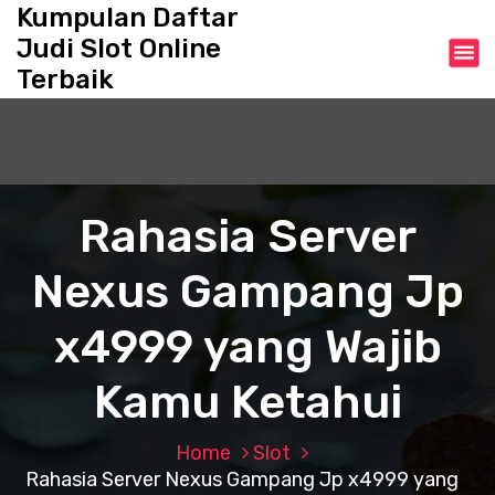
S
Kumpulan Daftar
k
Judi Slot Online
i
Terbaik
p
t
o
c
o
n
Rahasia Server
t
e
Nexus Gampang Jp
n
t
x4999 yang Wajib
Kamu Ketahui
Home
Slot
Rahasia Server Nexus Gampang Jp x4999 yang