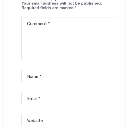
Your email address will not be published.
Required fields are marked
*
Comment
*
Name
*
Email
*
Website