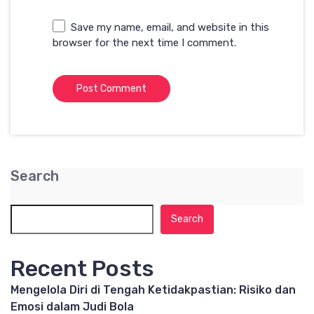
Save my name, email, and website in this
browser for the next time I comment.
Search
Search
Recent Posts
Mengelola Diri di Tengah Ketidakpastian: Risiko dan
Emosi dalam Judi Bola