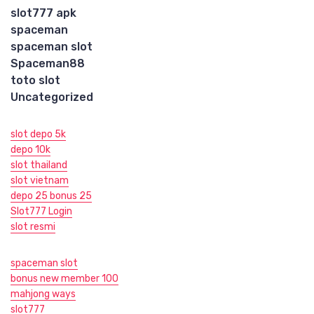
slot777 apk
spaceman
spaceman slot
Spaceman88
toto slot
Uncategorized
slot depo 5k
depo 10k
slot thailand
slot vietnam
depo 25 bonus 25
Slot777 Login
slot resmi
spaceman slot
bonus new member 100
mahjong ways
slot777