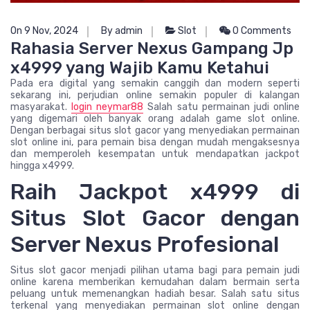
On 9 Nov, 2024
By admin
Slot
0 Comments
Rahasia Server Nexus Gampang Jp
x4999 yang Wajib Kamu Ketahui
Pada era digital yang semakin canggih dan modern seperti
sekarang ini, perjudian online semakin populer di kalangan
masyarakat.
login neymar88
Salah satu permainan judi online
yang digemari oleh banyak orang adalah game slot online.
Dengan berbagai situs slot gacor yang menyediakan permainan
slot online ini, para pemain bisa dengan mudah mengaksesnya
dan memperoleh kesempatan untuk mendapatkan jackpot
hingga x4999.
Raih Jackpot x4999 di
Situs Slot Gacor dengan
Server Nexus Profesional
Situs slot gacor menjadi pilihan utama bagi para pemain judi
online karena memberikan kemudahan dalam bermain serta
peluang untuk memenangkan hadiah besar. Salah satu situs
terkenal yang menyediakan permainan slot online dengan