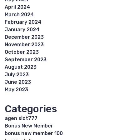
April 2024
March 2024
February 2024
January 2024
December 2023
November 2023
October 2023
September 2023
August 2023
July 2023
June 2023
May 2023
Categories
agen slot777
Bonus New Member
bonus new member 100