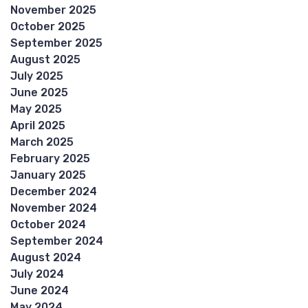
November 2025
October 2025
September 2025
August 2025
July 2025
June 2025
May 2025
April 2025
March 2025
February 2025
January 2025
December 2024
November 2024
October 2024
September 2024
August 2024
July 2024
June 2024
May 2024