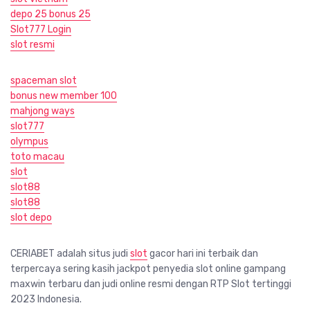
depo 25 bonus 25
Slot777 Login
slot resmi
spaceman slot
bonus new member 100
mahjong ways
slot777
olympus
toto macau
slot
slot88
slot88
slot depo
CERIABET adalah situs judi
slot
gacor hari ini terbaik dan
terpercaya sering kasih jackpot penyedia slot online gampang
maxwin terbaru dan judi online resmi dengan RTP Slot tertinggi
2023 Indonesia.