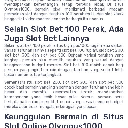
mendapatkan kemenangan tetap terbuka lebar. Di situs
Olympus1000, pemain bisa menikmati berbagai macam
permainan slot dengan taruhan 100 perak mulai dari slot klasik
hingga slot video modern dengan berbagai fitur bonus.
Selain Slot Bet 100 Perak, Ada
Juga Slot Bet Lainnya
Selain slot bet 100 perak, situs Olympus1000 juga menawarkan
variasi taruhan lainnya seperti slot bet 100 rupiah, slot bet 200,
slot bet 300, dan slot bet 500. Dengan variasi taruhan yang
lengkap, pemain bisa memilih taruhan yang sesuai dengan
keinginan dan budget mereka. Slot bet 100 rupiah cocok bagi
pemain yang ingin bermain dengan taruhan yang sedikit lebih
besar namun tetap terjangkau.
Sementara itu, slot bet 200, slot bet 300, dan slot bet 500
cocok bagi pemain yang ingin bermain dengan taruhan yang lebih
besar dan memiliki kesempatan untuk mendapatkan
kemenangan yang lebih besar pula. Namun, pemain perlu
berhati-hati dalam memilih taruhan yang sesuai dengan budget
mereka agar tidak mengalami kerugian yang besar.
Keunggulan Bermain di Situs
Slot Online Olympus1000