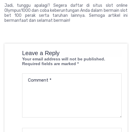
Jadi, tunggu apalagi? Segera daftar di situs slot online
Olympus1000 dan coba keberuntungan Anda dalam bermain slot
bet 100 perak serta taruhan lainnya. Semoga artikel ini
bermanfaat dan selamat bermain!
Leave a Reply
Your email address will not be published.
Required fields are marked
*
Comment
*