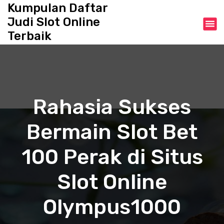
S
Kumpulan Daftar
k
Judi Slot Online
i
Terbaik
p
t
o
c
o
n
Rahasia Sukses
t
e
Bermain Slot Bet
n
t
100 Perak di Situs
Slot Online
Olympus1000