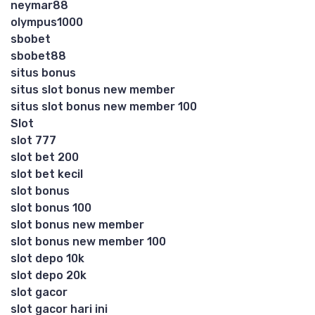
neymar88
olympus1000
sbobet
sbobet88
situs bonus
situs slot bonus new member
situs slot bonus new member 100
Slot
slot 777
slot bet 200
slot bet kecil
slot bonus
slot bonus 100
slot bonus new member
slot bonus new member 100
slot depo 10k
slot depo 20k
slot gacor
slot gacor hari ini