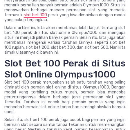
masyarakat Indonesia. Salah satu situs slot online terbaru yang
menarik perhatian banyak pemain adalah Olympus1000. Situs ini
menawarkan berbagai macam permainan slot yang menarik,
termasuk
slot bet 100
perak yang bisa dimainkan dengan modal
yang cukup terjangkau.
Dalam artikel ini, kita akan membahas lebih lanjut tentang slot
bet 100 perak di situs slot online Olympus1000 dan mengapa
situs ini menjadi pilihan banyak pemain. Selain itu, kita juga akan
membahas mengenai variasi taruhan lainnya seperti slot bet
100 rupiah, slot bet 200, slot bet 300, dan slot bet 500. Mari kita
simak ulasannya di bawah ini:
Slot Bet 100 Perak di Situs
Slot Online Olympus1000
Slot bet 100 perak merupakan salah satu taruhan yang paling
diminati oleh pemain slot online di situs Olympus1000. Dengan
modal yang terbilang cukup murah, pemain bisa mencoba
peruntungannya dalam berbagai jenis permainan slot yang
tersedia. Taruhan ini cocok bagi pemain pemula yang ingin
mencoba bermain slot online tanpa harus menghabiskan banyak
uang.
Selain itu, slot bet 100 perak juga cocok bagi pemain yang ingin
bermain slot secara santai tanpa tekanan untuk memenangkan
uang besar. Meskipun taruhan kecil, namun kesempatan untuk