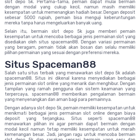
slot depo 5k. Pertama-tama, pemain dapat mulai bermain
dengan modal yang cukup kecil, namun masih memiliki
kesempatan untuk memenangkan hadiah besar. Dengan deposit
sebesar 5000 rupiah, pemain bisa menguji keberuntungan
mereka tanpa harus mengeluarkan banyak uang.
Selain itu, bermain slot depo 5k juga memberi pemain
kesempatan untuk mencoba berbagai jenis permainan slot yang
disediakan oleh situs spaceman88. Dengan variasi permainan
yang beragam, pemain tidak akan bosan dan selalu memiliki
pilihan permainan yang sesuai dengan preferensi mereka.
Situs Spaceman88
Salah satu situs terbaik yang menawarkan slot depo 5k adalah
spaceman88. Situs ini dikenal karena menyediakan berbagai
jenis permainan slot online yang menarik dan menghibur. Dengan
tampilan yang ramah pengguna dan sistem keamanan yang
terpercaya, spaceman88 memberikan pengalaman bermain
yang menyenangkan dan aman bagi para pemainnya.
Dengan adanya slot depo 5k, pemain memiliki kesempatan untuk
menikmati berbagai jenis permainan slot online dengan biaya
deposit yang terjangkau. Situs seperti spaceman88
menawarkan pilihan ini agar pemain dapat bermain dengan
modal kecil namun tetap memiliki kesempatan untuk meraih
kemenangan besar. Jadi, jangan ragu untuk mencoba bermain
slot depo 5k dan rasakan sensasi bermain yang seru dan