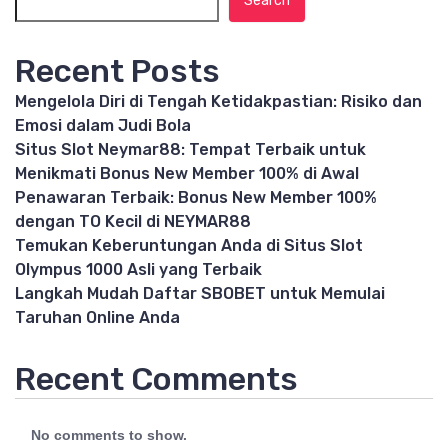
Search
Recent Posts
Mengelola Diri di Tengah Ketidakpastian: Risiko dan
Emosi dalam Judi Bola
Situs Slot Neymar88: Tempat Terbaik untuk
Menikmati Bonus New Member 100% di Awal
Penawaran Terbaik: Bonus New Member 100%
dengan TO Kecil di NEYMAR88
Temukan Keberuntungan Anda di Situs Slot
Olympus 1000 Asli yang Terbaik
Langkah Mudah Daftar SBOBET untuk Memulai
Taruhan Online Anda
Recent Comments
No comments to show.