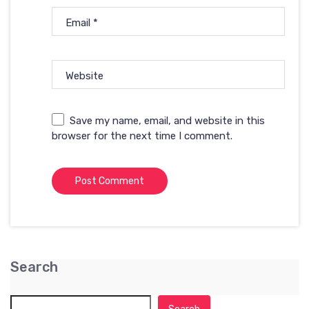
Email
*
Website
Save my name, email, and website in this
browser for the next time I comment.
Search