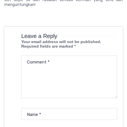
menguntungkan!
Leave a Reply
Your email address will not be published.
Required fields are marked
*
Comment
*
Name
*