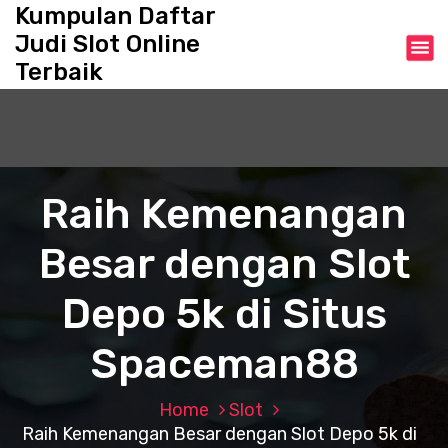
S
Kumpulan Daftar
k
Judi Slot Online
i
Terbaik
p
t
o
c
o
n
Raih Kemenangan
t
e
Besar dengan Slot
n
t
Depo 5k di Situs
Spaceman88
Home
Slot
Raih Kemenangan Besar dengan Slot Depo 5k di