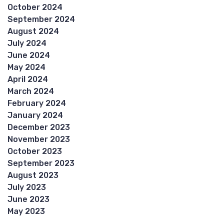
October 2024
September 2024
August 2024
July 2024
June 2024
May 2024
April 2024
March 2024
February 2024
January 2024
December 2023
November 2023
October 2023
September 2023
August 2023
July 2023
June 2023
May 2023