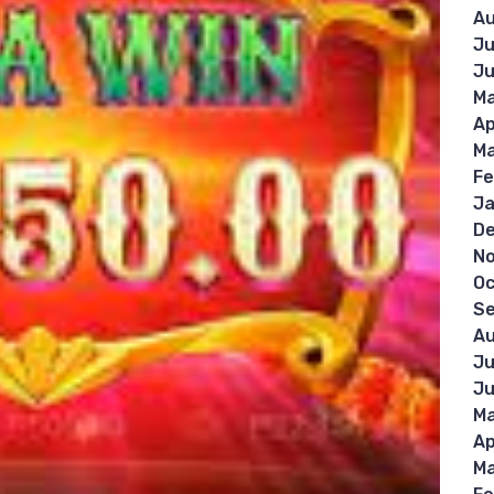
Au
Ju
Ju
Ma
Ap
Ma
Fe
Ja
D
N
Oc
S
Au
Ju
Ju
Ma
Ap
Ma