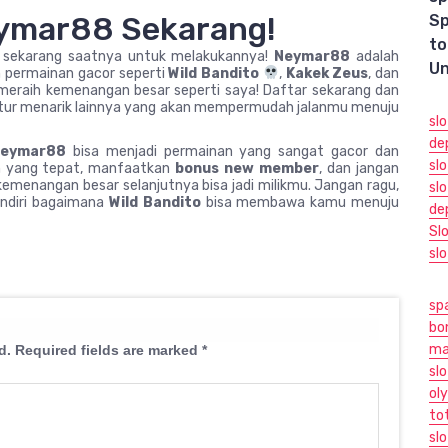
eymar88 Sekarang!
S
to
, sekarang saatnya untuk melakukannya!
Neymar88
adalah
Un
an permainan gacor seperti
Wild Bandito
,
Kakek Zeus
, dan
meraih kemenangan besar seperti saya! Daftar sekarang dan
itur menarik lainnya yang akan mempermudah jalanmu menuju
sl
de
eymar88
bisa menjadi permainan yang sangat gacor dan
slo
n yang tepat, manfaatkan
bonus new member
, dan jangan
kemenangan besar selanjutnya bisa jadi milikmu. Jangan ragu,
sl
ndiri bagaimana
Wild Bandito
bisa membawa kamu menuju
de
Sl
sl
sp
bo
ma
d.
Required fields are marked
*
sl
ol
to
slo