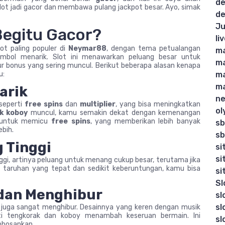
de
ot jadi gacor dan membawa pulang jackpot besar. Ayo, simak
de
Ju
Begitu Gacor?
li
ot paling populer di
Neymar88
, dengan tema petualangan
m
imbol menarik. Slot ini menawarkan peluang besar untuk
ma
 bonus yang sering muncul. Berikut beberapa alasan kenapa
u:
ma
ma
arik
n
 seperti
free spins
dan
multiplier
, yang bisa meningkatkan
ol
k koboy
muncul, kamu semakin dekat dengan kemenangan
 untuk memicu
free spins
, yang memberikan lebih banyak
sb
bih.
s
 Tinggi
si
si
ggi, artinya peluang untuk menang cukup besar, terutama jika
taruhan yang tepat dan sedikit keberuntungan, kamu bisa
si
Sl
dan Menghibur
sl
sl
juga sangat menghibur. Desainnya yang keren dengan musik
rti tengkorak dan koboy menambah keseruan bermain. Ini
sl
mbosankan.