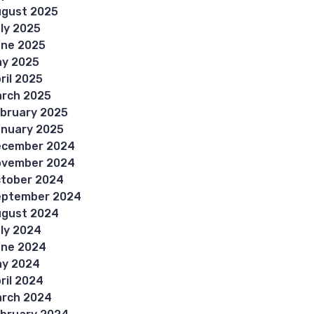
gust 2025
ly 2025
ne 2025
y 2025
ril 2025
rch 2025
bruary 2025
nuary 2025
ecember 2024
ovember 2024
tober 2024
eptember 2024
gust 2024
ly 2024
ne 2024
y 2024
ril 2024
rch 2024