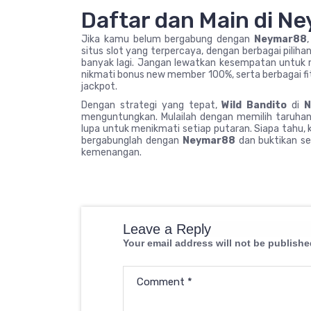
Daftar dan Main di N
Jika kamu belum bergabung dengan
Neymar88
situs slot yang terpercaya, dengan berbagai pilih
banyak lagi. Jangan lewatkan kesempatan untuk 
nikmati bonus new member 100%, serta berbagai f
jackpot.
Dengan strategi yang tepat,
Wild Bandito
di
N
menguntungkan. Mulailah dengan memilih taruha
lupa untuk menikmati setiap putaran. Siapa tahu, 
bergabunglah dengan
Neymar88
dan buktikan se
kemenangan.
Leave a Reply
Your email address will not be publishe
Comment
*