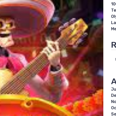
10
Te
Ol
La
Me
R
A
Ju
D
N
Oc
S