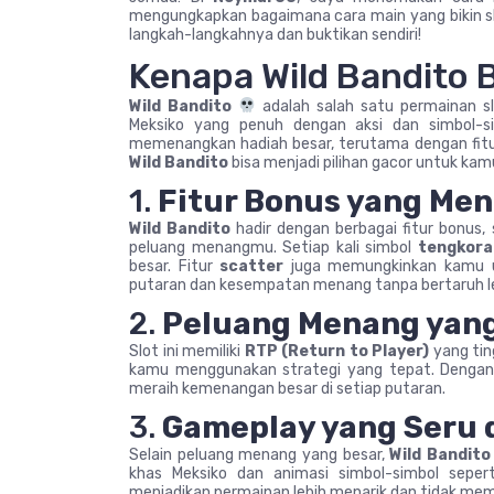
mengungkapkan bagaimana cara main yang bikin sl
langkah-langkahnya dan buktikan sendiri!
Kenapa Wild Bandito 
Wild Bandito
adalah salah satu permainan sl
Meksiko yang penuh dengan aksi dan simbol-s
memenangkan hadiah besar, terutama dengan fitur
Wild Bandito
bisa menjadi pilihan gacor untuk kam
1.
Fitur Bonus yang Men
Wild Bandito
hadir dengan berbagai fitur bonus,
peluang menangmu. Setiap kali simbol
tengkora
besar. Fitur
scatter
juga memungkinkan kamu
putaran dan kesempatan menang tanpa bertaruh le
2.
Peluang Menang yang
Slot ini memiliki
RTP (Return to Player)
yang tin
kamu menggunakan strategi yang tepat. Dengan 
meraih kemenangan besar di setiap putaran.
3.
Gameplay yang Seru 
Selain peluang menang yang besar,
Wild Bandito
khas Meksiko dan animasi simbol-simbol sepe
menjadikan permainan lebih menarik dan tidak me