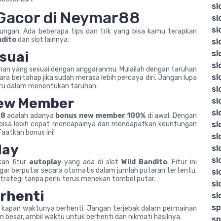
sl
 Gacor di Neymar88
sl
sl
ungan. Ada beberapa tips dan trik yang bisa kamu terapkan
ndito
dan slot lainnya:
sl
esuai
sl
sl
uhan yang sesuai dengan anggaranmu. Mulailah dengan taruhan
sl
ara bertahap jika sudah merasa lebih percaya diri. Jangan lupa
uru dalam menentukan taruhan.
sl
ew Member
sl
sl
88
adalah adanya
bonus new member 100%
di awal. Dengan
mu bisa lebih cepat mencapainya dan mendapatkan keuntungan
sl
atkan bonus ini!
sl
lay
sl
sl
kan fitur
autoplay
yang ada di slot
Wild Bandito
. Fitur ini
r berputar secara otomatis dalam jumlah putaran tertentu.
sl
trategi tanpa perlu terus menekan tombol putar.
sl
rhenti
sl
s
hui kapan waktunya berhenti. Jangan terjebak dalam permainan
 besar, ambil waktu untuk berhenti dan nikmati hasilnya.
sp