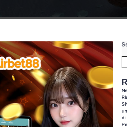
S
R
Me
Ri
Si
un
di
Pe