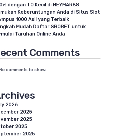
0% dengan TO Kecil di NEYMAR88
mukan Keberuntungan Anda di Situs Slot
ympus 1000 Asli yang Terbaik
ngkah Mudah Daftar SBOBET untuk
mulai Taruhan Online Anda
ecent Comments
No comments to show.
rchives
ly 2026
ecember 2025
ovember 2025
tober 2025
eptember 2025