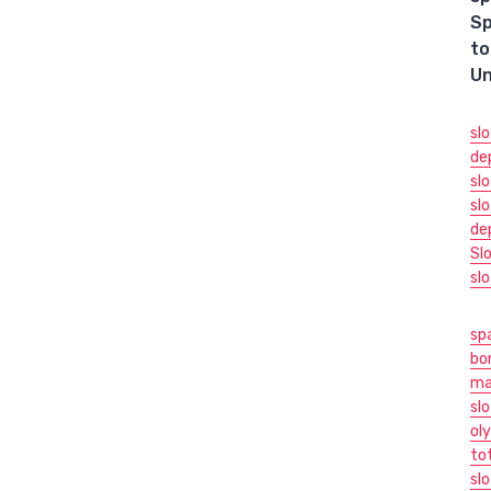
S
to
Un
sl
de
slo
sl
de
Sl
sl
sp
bo
ma
sl
ol
to
slo