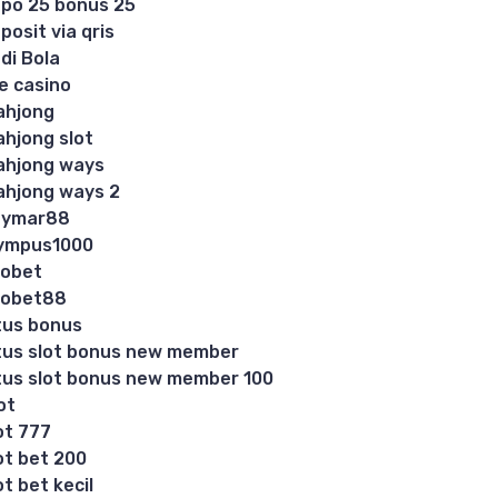
po 25 bonus 25
posit via qris
di Bola
ve casino
ahjong
hjong slot
hjong ways
hjong ways 2
eymar88
ympus1000
obet
bobet88
tus bonus
tus slot bonus new member
tus slot bonus new member 100
ot
ot 777
ot bet 200
ot bet kecil