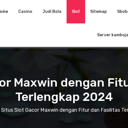
ome
Casino
Judi Bola
Slot
Sitemap
Sbob
Server kamboj
or Maxwin dengan Fitu
Terlengkap 2024
Situs Slot Gacor Maxwin dengan Fitur dan Fasilitas T