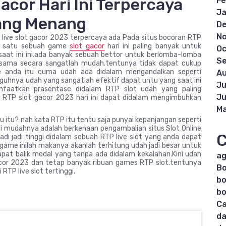
acor Hari Ini Terpercaya
Fe
Ja
ng Menang
D
N
ive slot gacor 2023 terpercaya ada Pada situs bocoran RTP
liru satu sebuah game
slot gacor
hari ini paling banyak untuk
Oc
i saat ini ini.ada banyak sebuah bettor untuk berlomba-lomba
S
sama secara sangatlah mudah.tentunya tidak dapat cukup
ine anda itu cuma udah ada didalam mengandalkan seperti
Au
gguhnya udah yang sangatlah efektif dapat untu yang saat ini
Ju
nfaatkan prasentase didalam RTP slot udah yang paling
Ju
 RTP slot gacor 2023 hari ini dapat didalam mengimbuhkan
Ma
 itu? nah kata RTP itu tentu saja punyai kepanjangan seperti
rti mudahnya adalah berkenaan pengambalian situs Slot Online
C
adi jadi tinggi didalam sebuah RTP live slot yang anda dapat
game inilah makanya akanlah terhitung udah jadi besar untuk
at balik modal yang tanpa ada didalam kekalahan.Kini udah
ag
t gacor 2023 dan tetap banyak ribuan games RTP slot.tentunya
B
TP live slot tertinggi.
bo
bo
Ca
da