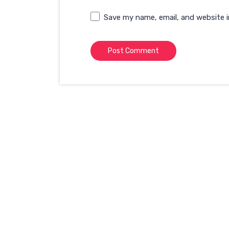
Save my name, email, and website i