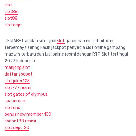
slot
slot88
slot88
slot depo
CERIABET adalah situs judi
slot
gacor hari ini terbaik dan
terpercaya sering kasih jackpot penyedia slot online gampang
maxwin terbaru dan judi online resmi dengan RTP Slot tertinggi
2023 Indonesia.
mahjong slot
daftar sbobet
slot joker123
slot777 resmi
slot gates of olympus
spaceman
slot qris
bonus new member 100
sbobet88 resmi
slot depo 20