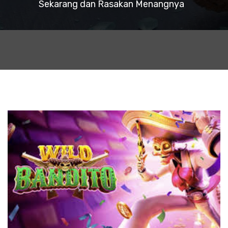
Sekarang dan Rasakan Menangnya