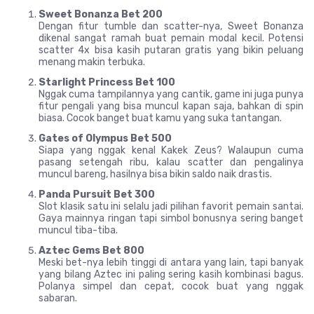
Sweet Bonanza Bet 200
Dengan fitur tumble dan scatter-nya, Sweet Bonanza
dikenal sangat ramah buat pemain modal kecil. Potensi
scatter 4x bisa kasih putaran gratis yang bikin peluang
menang makin terbuka.
Starlight Princess Bet 100
Nggak cuma tampilannya yang cantik, game ini juga punya
fitur pengali yang bisa muncul kapan saja, bahkan di spin
biasa. Cocok banget buat kamu yang suka tantangan.
Gates of Olympus Bet 500
Siapa yang nggak kenal Kakek Zeus? Walaupun cuma
pasang setengah ribu, kalau scatter dan pengalinya
muncul bareng, hasilnya bisa bikin saldo naik drastis.
Panda Pursuit Bet 300
Slot klasik satu ini selalu jadi pilihan favorit pemain santai.
Gaya mainnya ringan tapi simbol bonusnya sering banget
muncul tiba-tiba.
Aztec Gems Bet 800
Meski bet-nya lebih tinggi di antara yang lain, tapi banyak
yang bilang Aztec ini paling sering kasih kombinasi bagus.
Polanya simpel dan cepat, cocok buat yang nggak
sabaran.