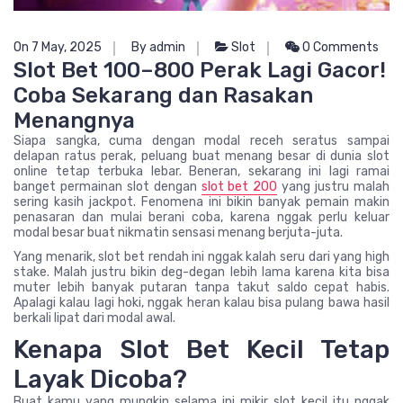
On 7 May, 2025
By admin
Slot
0 Comments
Slot Bet 100–800 Perak Lagi Gacor!
Coba Sekarang dan Rasakan
Menangnya
Siapa sangka, cuma dengan modal receh seratus sampai
delapan ratus perak, peluang buat menang besar di dunia slot
online tetap terbuka lebar. Beneran, sekarang ini lagi ramai
banget permainan slot dengan
slot bet 200
yang justru malah
sering kasih jackpot. Fenomena ini bikin banyak pemain makin
penasaran dan mulai berani coba, karena nggak perlu keluar
modal besar buat nikmatin sensasi menang berjuta-juta.
Yang menarik, slot bet rendah ini nggak kalah seru dari yang high
stake. Malah justru bikin deg-degan lebih lama karena kita bisa
muter lebih banyak putaran tanpa takut saldo cepat habis.
Apalagi kalau lagi hoki, nggak heran kalau bisa pulang bawa hasil
berkali lipat dari modal awal.
Kenapa Slot Bet Kecil Tetap
Layak Dicoba?
Buat kamu yang mungkin selama ini mikir slot kecil itu nggak