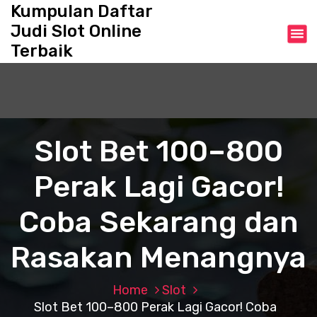
S
Kumpulan Daftar
k
Judi Slot Online
i
Terbaik
p
t
o
c
o
n
Slot Bet 100–800
t
e
Perak Lagi Gacor!
n
t
Coba Sekarang dan
Rasakan Menangnya
Home
Slot
Slot Bet 100–800 Perak Lagi Gacor! Coba