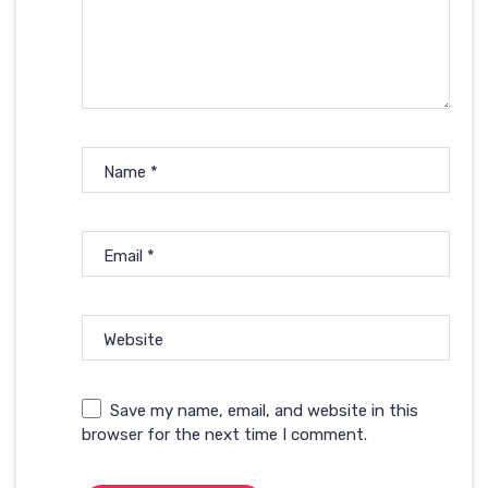
Name
*
Email
*
Website
Save my name, email, and website in this
browser for the next time I comment.