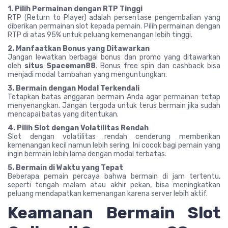
1. Pilih Permainan dengan RTP Tinggi
RTP (Return to Player) adalah persentase pengembalian yang
diberikan permainan slot kepada pemain. Pilih permainan dengan
RTP di atas 95% untuk peluang kemenangan lebih tinggi.
2. Manfaatkan Bonus yang Ditawarkan
Jangan lewatkan berbagai bonus dan promo yang ditawarkan
oleh
situs Spaceman88
. Bonus free spin dan cashback bisa
menjadi modal tambahan yang menguntungkan.
3. Bermain dengan Modal Terkendali
Tetapkan batas anggaran bermain Anda agar permainan tetap
menyenangkan. Jangan tergoda untuk terus bermain jika sudah
mencapai batas yang ditentukan.
4. Pilih Slot dengan Volatilitas Rendah
Slot dengan volatilitas rendah cenderung memberikan
kemenangan kecil namun lebih sering. Ini cocok bagi pemain yang
ingin bermain lebih lama dengan modal terbatas.
5. Bermain di Waktu yang Tepat
Beberapa pemain percaya bahwa bermain di jam tertentu,
seperti tengah malam atau akhir pekan, bisa meningkatkan
peluang mendapatkan kemenangan karena server lebih aktif.
Keamanan Bermain Slot