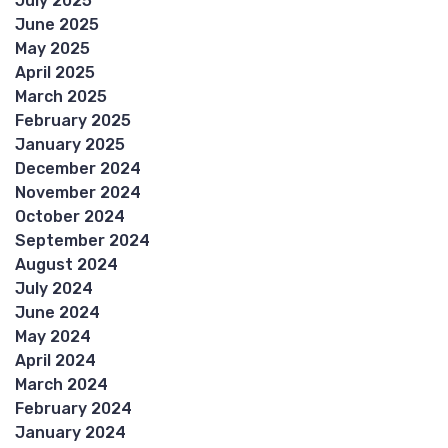
July 2025
June 2025
May 2025
April 2025
March 2025
February 2025
January 2025
December 2024
November 2024
October 2024
September 2024
August 2024
July 2024
June 2024
May 2024
April 2024
March 2024
February 2024
January 2024