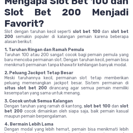
Mengapa Slot Bet 100 dan
Slot Bet 200 Menjadi
Favorit?
Slot dengan taruhan kecil seperti
slot bet 100
dan
slot bet
200
semakin populer di kalangan pemain karena beberapa
alasan berikut:
1. Taruhan Ringan dan Ramah Pemula
Taruhan 100 atau 200 sangat cocok bagi pemain pemula yang
baru mencoba permainan slot. Dengan taruhan kecil, pemain bisa
menikmati permainan tanpa khawatir kehilangan banyak modal.
2. Peluang Jackpot Tetap Besar
Meski taruhannya kecil, permainan slot tetap memberikan
peluang memenangkan jackpot besar. Sistem permainan di
situs slot bet 200
dirancang agar semua pemain memiliki
kesempatan yang sama untuk menang.
3. Cocok untuk Semua Kalangan
Dengan taruhan yang ramah di kantong,
slot bet 100
dan
slot
bet 200
cocok dimainkan oleh siapa saja, baik pemain kasual
maupun pemain berpengalaman.
4. Bermain Lebih Lama
Dengan modal yang lebih hemat, pemain bisa menikmati lebih