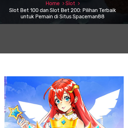
Home
Slot
Slot Bet 100 dan Slot Bet 200: Pilihan Terbaik
untuk Pemain di Situs Spaceman88