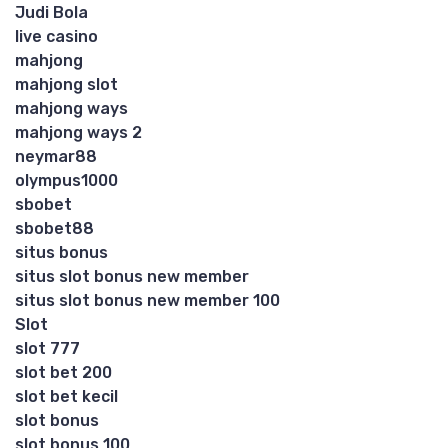
Judi Bola
live casino
mahjong
mahjong slot
mahjong ways
mahjong ways 2
neymar88
olympus1000
sbobet
sbobet88
situs bonus
situs slot bonus new member
situs slot bonus new member 100
Slot
slot 777
slot bet 200
slot bet kecil
slot bonus
slot bonus 100