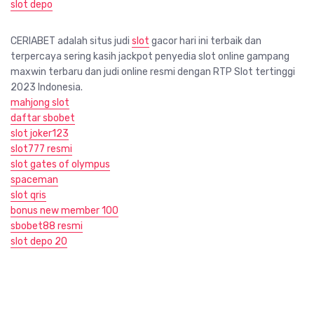
slot depo
CERIABET adalah situs judi
slot
gacor hari ini terbaik dan
terpercaya sering kasih jackpot penyedia slot online gampang
maxwin terbaru dan judi online resmi dengan RTP Slot tertinggi
2023 Indonesia.
mahjong slot
daftar sbobet
slot joker123
slot777 resmi
slot gates of olympus
spaceman
slot qris
bonus new member 100
sbobet88 resmi
slot depo 20