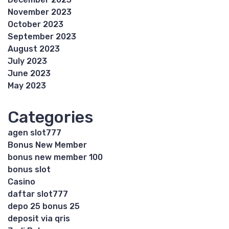
November 2023
October 2023
September 2023
August 2023
July 2023
June 2023
May 2023
Categories
agen slot777
Bonus New Member
bonus new member 100
bonus slot
Casino
daftar slot777
depo 25 bonus 25
deposit via qris