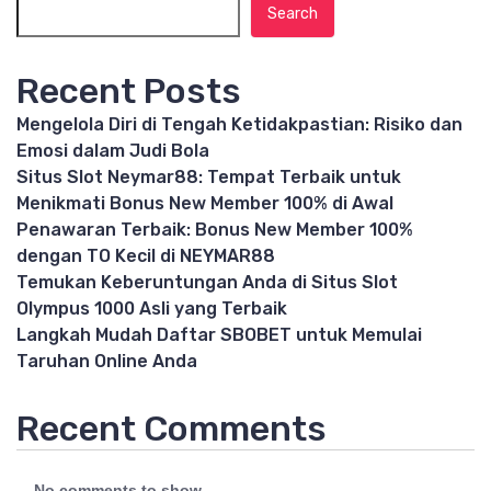
Search
Recent Posts
Mengelola Diri di Tengah Ketidakpastian: Risiko dan
Emosi dalam Judi Bola
Situs Slot Neymar88: Tempat Terbaik untuk
Menikmati Bonus New Member 100% di Awal
Penawaran Terbaik: Bonus New Member 100%
dengan TO Kecil di NEYMAR88
Temukan Keberuntungan Anda di Situs Slot
Olympus 1000 Asli yang Terbaik
Langkah Mudah Daftar SBOBET untuk Memulai
Taruhan Online Anda
Recent Comments
No comments to show.