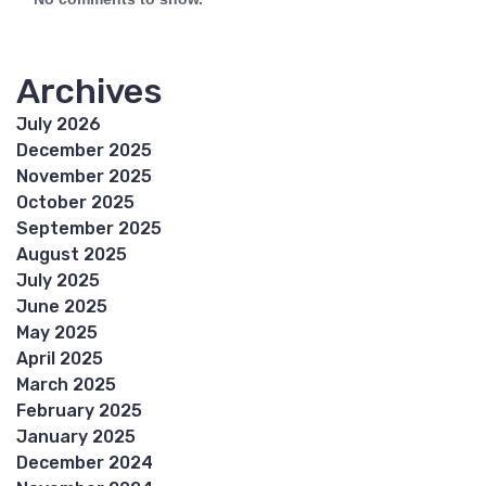
Archives
July 2026
December 2025
November 2025
October 2025
September 2025
August 2025
July 2025
June 2025
May 2025
April 2025
March 2025
February 2025
January 2025
December 2024