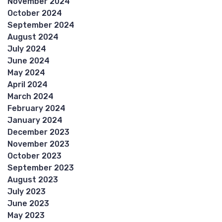
November 2024
October 2024
September 2024
August 2024
July 2024
June 2024
May 2024
April 2024
March 2024
February 2024
January 2024
December 2023
November 2023
October 2023
September 2023
August 2023
July 2023
June 2023
May 2023