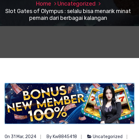
Home
Uncategorized
Slot Gates of Olympus : selalu bisa menarik minat
pemain dari berbagai kalangan
On 31 Mar, 2024
By Kw8845418
Uncategorized