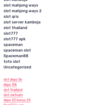
slot mahjong ways
slot mahjong ways 2
slot qris
slot server kamboja
slot thailand
slot777
slot777 apk
spaceman
spaceman slot
Spaceman88
toto slot
Uncategorized
slot depo 5k
depo 10k
slot thailand
slot vietnam
depo 25 bonus 25