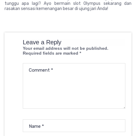
tunggu apa lagi? Ayo bermain slot Olympus sekarang dan
rasakan sensasi kemenangan besar di ujung jari Anda!
Leave a Reply
Your email address will not be published.
Required fields are marked
*
Comment
*
Name
*