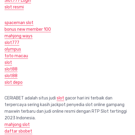
Slot777 Login
slot resmi
spaceman slot
bonus new member 100
mahjong ways
slot777
olympus
toto macau
slot
slot88
slot88
slot depo
CERIABET adalah situs judi
slot
gacor hari ini terbaik dan
terpercaya sering kasih jackpot penyedia slot online gampang
maxwin terbaru dan judi online resmi dengan RTP Slot tertinggi
2023 Indonesia.
mahjong slot
daftar sbobet