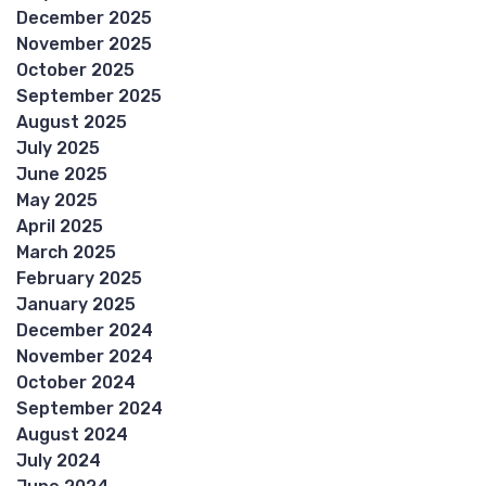
December 2025
November 2025
October 2025
September 2025
August 2025
July 2025
June 2025
May 2025
April 2025
March 2025
February 2025
January 2025
December 2024
November 2024
October 2024
September 2024
August 2024
July 2024