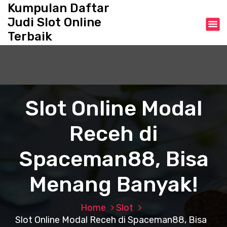
S
Kumpulan Daftar
k
Judi Slot Online
i
Terbaik
p
t
o
c
o
n
Slot Online Modal
t
e
Receh di
n
t
Spaceman88, Bisa
Menang Banyak!
Home
Slot
Slot Online Modal Receh di Spaceman88, Bisa