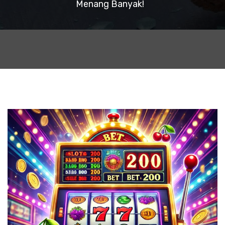
Menang Banyak!