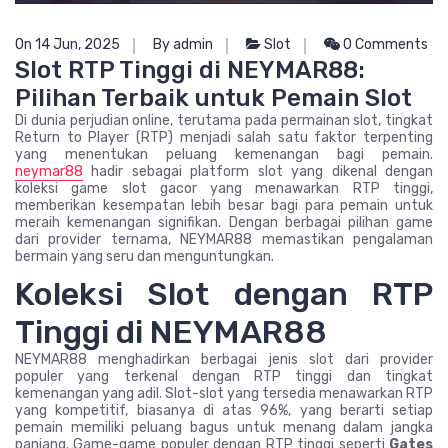
On 14 Jun, 2025
By admin
Slot
0 Comments
Slot RTP Tinggi di NEYMAR88:
Pilihan Terbaik untuk Pemain Slot
Di dunia perjudian online, terutama pada permainan slot, tingkat
Return to Player (RTP) menjadi salah satu faktor terpenting
yang menentukan peluang kemenangan bagi pemain.
neymar88
hadir sebagai platform slot yang dikenal dengan
koleksi game slot gacor yang menawarkan RTP tinggi,
memberikan kesempatan lebih besar bagi para pemain untuk
meraih kemenangan signifikan. Dengan berbagai pilihan game
dari provider ternama, NEYMAR88 memastikan pengalaman
bermain yang seru dan menguntungkan.
Koleksi Slot dengan RTP
Tinggi di NEYMAR88
NEYMAR88 menghadirkan berbagai jenis slot dari provider
populer yang terkenal dengan RTP tinggi dan tingkat
kemenangan yang adil. Slot-slot yang tersedia menawarkan RTP
yang kompetitif, biasanya di atas 96%, yang berarti setiap
pemain memiliki peluang bagus untuk menang dalam jangka
panjang. Game-game populer dengan RTP tinggi seperti
Gates