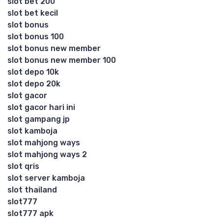
slot bet 200
slot bet kecil
slot bonus
slot bonus 100
slot bonus new member
slot bonus new member 100
slot depo 10k
slot depo 20k
slot gacor
slot gacor hari ini
slot gampang jp
slot kamboja
slot mahjong ways
slot mahjong ways 2
slot qris
slot server kamboja
slot thailand
slot777
slot777 apk