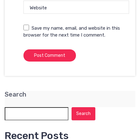
Website
Save my name, email, and website in this
browser for the next time I comment.
Search
Search
Recent Posts