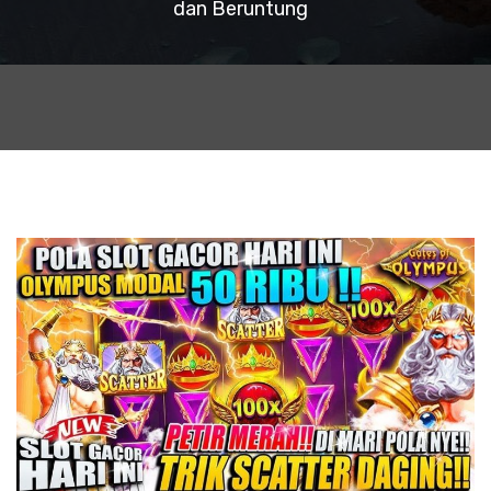
dan Beruntung