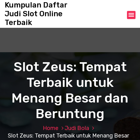
S
Kumpulan Daftar
k
Judi Slot Online
i
Terbaik
p
t
o
c
o
n
Slot Zeus: Tempat
t
e
Terbaik untuk
n
t
Menang Besar dan
Beruntung
Home
Judi Bola
Slot Zeus: Tempat Terbaik untuk Menang Besar