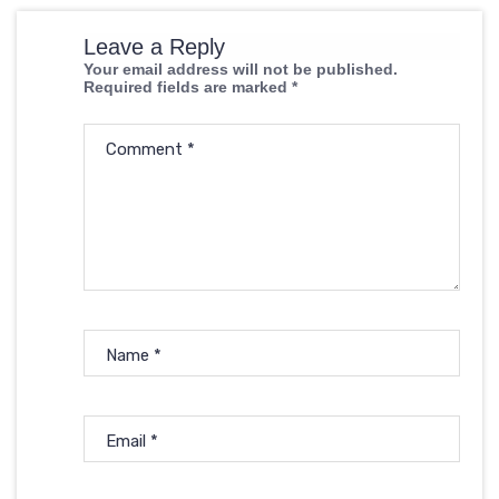
Leave a Reply
Your email address will not be published.
Required fields are marked
*
Comment
*
Name
*
Email
*