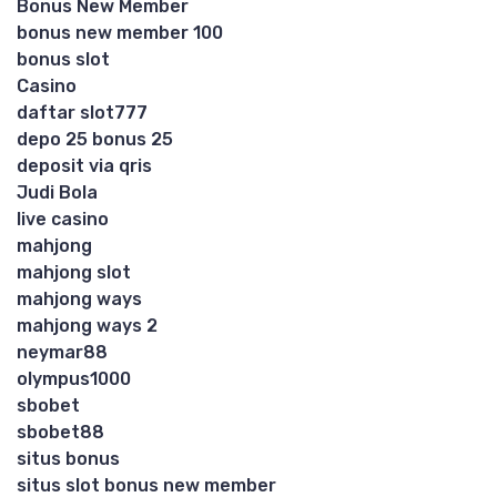
Bonus New Member
bonus new member 100
bonus slot
Casino
daftar slot777
depo 25 bonus 25
deposit via qris
Judi Bola
live casino
mahjong
mahjong slot
mahjong ways
mahjong ways 2
neymar88
olympus1000
sbobet
sbobet88
situs bonus
situs slot bonus new member