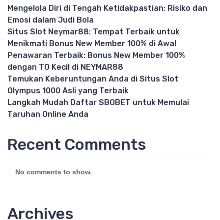
Mengelola Diri di Tengah Ketidakpastian: Risiko dan
Emosi dalam Judi Bola
Situs Slot Neymar88: Tempat Terbaik untuk
Menikmati Bonus New Member 100% di Awal
Penawaran Terbaik: Bonus New Member 100%
dengan TO Kecil di NEYMAR88
Temukan Keberuntungan Anda di Situs Slot
Olympus 1000 Asli yang Terbaik
Langkah Mudah Daftar SBOBET untuk Memulai
Taruhan Online Anda
Recent Comments
No comments to show.
Archives