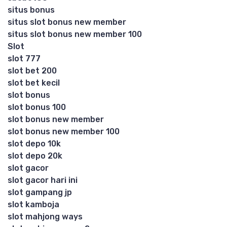
situs bonus
situs slot bonus new member
situs slot bonus new member 100
Slot
slot 777
slot bet 200
slot bet kecil
slot bonus
slot bonus 100
slot bonus new member
slot bonus new member 100
slot depo 10k
slot depo 20k
slot gacor
slot gacor hari ini
slot gampang jp
slot kamboja
slot mahjong ways