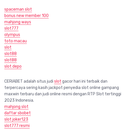
spaceman slot
bonus new member 100
mahjong ways
slot777
olympus
toto macau
slot
slot88
slot88
slot depo
CERIABET adalah situs judi
slot
gacor hari ini terbaik dan
terpercaya sering kasih jackpot penyedia slot online gampang
maxwin terbaru dan judi online resmi dengan RTP Slot tertinggi
2023 Indonesia.
mahjong slot
daftar sbobet
slot joker123
slot777 resmi