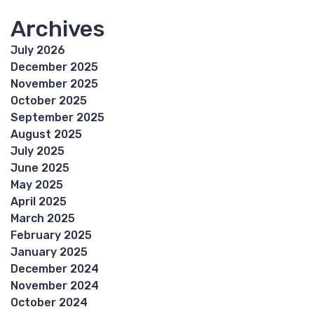
Archives
July 2026
December 2025
November 2025
October 2025
September 2025
August 2025
July 2025
June 2025
May 2025
April 2025
March 2025
February 2025
January 2025
December 2024
November 2024
October 2024