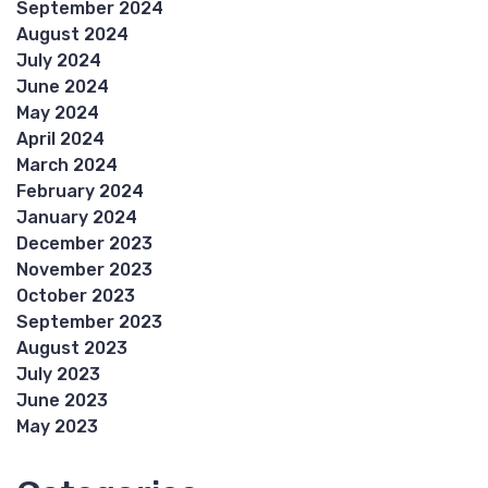
September 2024
August 2024
July 2024
June 2024
May 2024
April 2024
March 2024
February 2024
January 2024
December 2023
November 2023
October 2023
September 2023
August 2023
July 2023
June 2023
May 2023