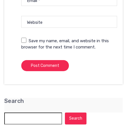
Email
*
Website
Save my name, email, and website in this
browser for the next time I comment.
Search
Search