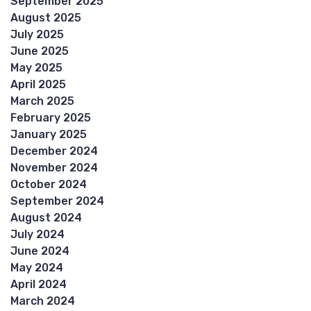
September 2025
August 2025
July 2025
June 2025
May 2025
April 2025
March 2025
February 2025
January 2025
December 2024
November 2024
October 2024
September 2024
August 2024
July 2024
June 2024
May 2024
April 2024
March 2024