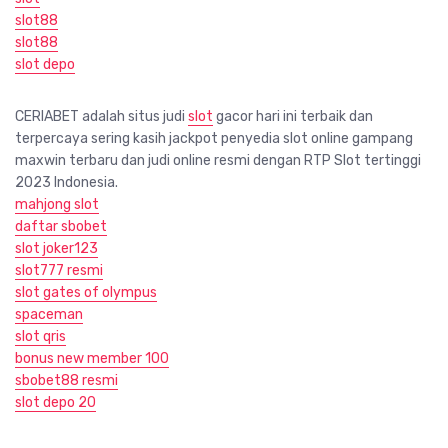
slot88
slot88
slot depo
CERIABET adalah situs judi
slot
gacor hari ini terbaik dan
terpercaya sering kasih jackpot penyedia slot online gampang
maxwin terbaru dan judi online resmi dengan RTP Slot tertinggi
2023 Indonesia.
mahjong slot
daftar sbobet
slot joker123
slot777 resmi
slot gates of olympus
spaceman
slot qris
bonus new member 100
sbobet88 resmi
slot depo 20