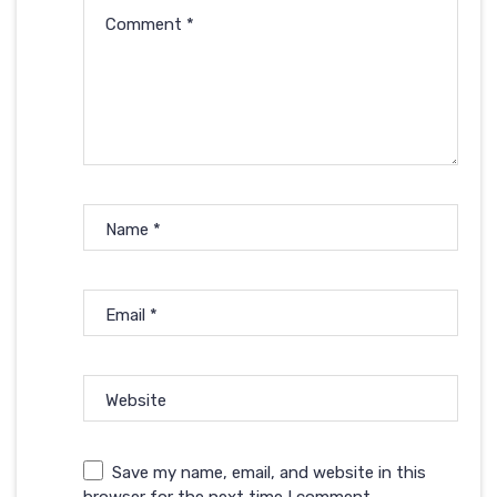
Comment
*
Name
*
Email
*
Website
Save my name, email, and website in this