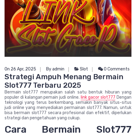
On 26 Apr, 2025
By admin
Slot
0 Comments
Strategi Ampuh Menang Bermain
Slot777 Terbaru 2025
Bermain slot777 merupakan salah satu bentuk hiburan yang
populer di kalangan pemain judi online.
link gacor slot777
Dengan
teknologi yang terus berkembang, semakin banyak situs-situs
judi online yang menyediakan permainan slot777. Namun, untuk
bisa bermain slot777 secara profesional dan efektif, diperlukan
strategi dan pengetahuan yang cukup.
Cara Bermain Slot777