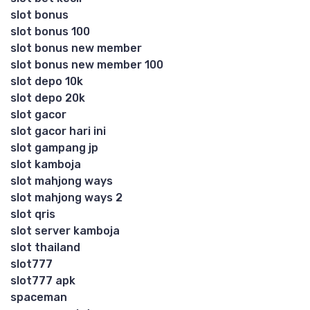
slot bonus
slot bonus 100
slot bonus new member
slot bonus new member 100
slot depo 10k
slot depo 20k
slot gacor
slot gacor hari ini
slot gampang jp
slot kamboja
slot mahjong ways
slot mahjong ways 2
slot qris
slot server kamboja
slot thailand
slot777
slot777 apk
spaceman