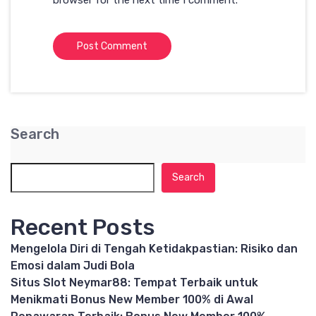
browser for the next time I comment.
Search
Search
Recent Posts
Mengelola Diri di Tengah Ketidakpastian: Risiko dan
Emosi dalam Judi Bola
Situs Slot Neymar88: Tempat Terbaik untuk
Menikmati Bonus New Member 100% di Awal