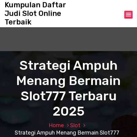
S
Kumpulan Daftar
k
Judi Slot Online
i
Terbaik
p
t
o
c
o
n
Strategi Ampuh
t
e
Menang Bermain
n
t
Slot777 Terbaru
2025
Home
Slot
Strategi Ampuh Menang Bermain Slot777