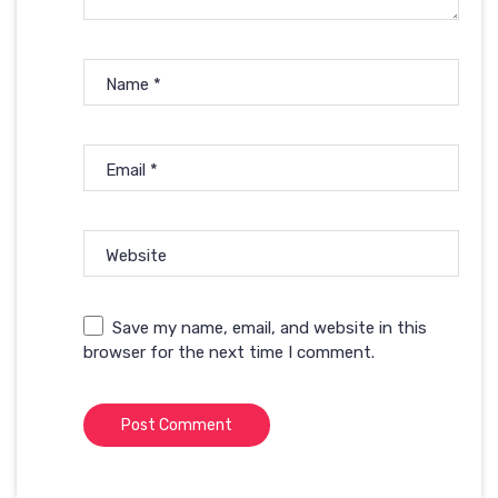
Name
*
Email
*
Website
Save my name, email, and website in this
browser for the next time I comment.