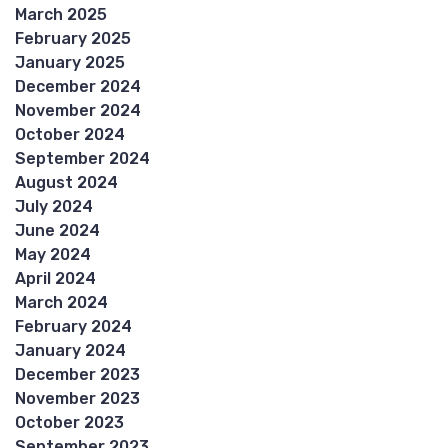
March 2025
February 2025
January 2025
December 2024
November 2024
October 2024
September 2024
August 2024
July 2024
June 2024
May 2024
April 2024
March 2024
February 2024
January 2024
December 2023
November 2023
October 2023
September 2023