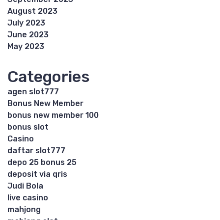
August 2023
July 2023
June 2023
May 2023
Categories
agen slot777
Bonus New Member
bonus new member 100
bonus slot
Casino
daftar slot777
depo 25 bonus 25
deposit via qris
Judi Bola
live casino
mahjong