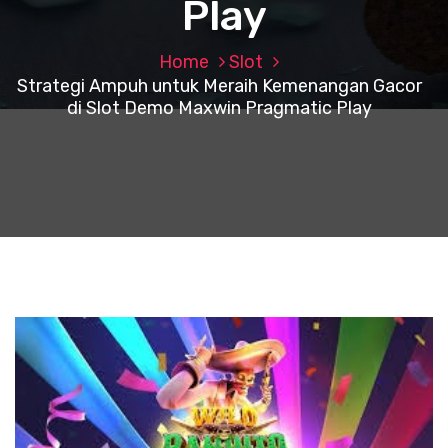
Play
Home
Slot
Strategi Ampuh untuk Meraih Kemenangan Gacor
di Slot Demo Maxwin Pragmatic Play