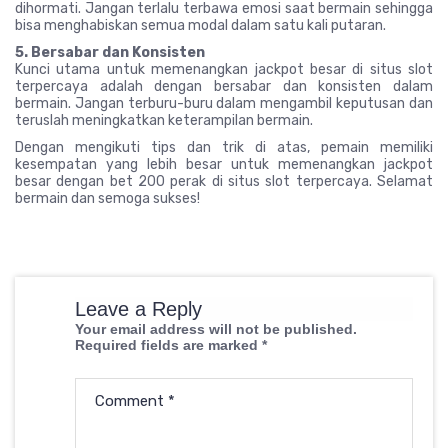
dihormati. Jangan terlalu terbawa emosi saat bermain sehingga
bisa menghabiskan semua modal dalam satu kali putaran.
5. Bersabar dan Konsisten
Kunci utama untuk memenangkan jackpot besar di situs slot
terpercaya adalah dengan bersabar dan konsisten dalam
bermain. Jangan terburu-buru dalam mengambil keputusan dan
teruslah meningkatkan keterampilan bermain.
Dengan mengikuti tips dan trik di atas, pemain memiliki
kesempatan yang lebih besar untuk memenangkan jackpot
besar dengan bet 200 perak di situs slot terpercaya. Selamat
bermain dan semoga sukses!
Leave a Reply
Your email address will not be published.
Required fields are marked
*
Comment
*