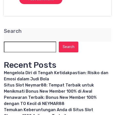
Search
Search
Recent Posts
Mengelola Diri di Tengah Ketidakpastian: Risiko dan
Emosi dalam Judi Bola
Situs Slot Neymar88: Tempat Terbaik untuk
Menikmati Bonus New Member 100% di Awal
Penawaran Terbaik: Bonus New Member 100%
dengan TO Kecil di NEYMAR88
Temukan Keberuntungan Anda di Situs Slot