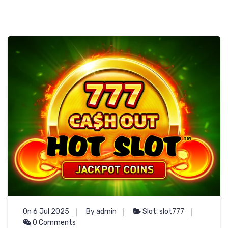
On 6 Jul 2025
By admin
Slot
,
slot777
0 Comments