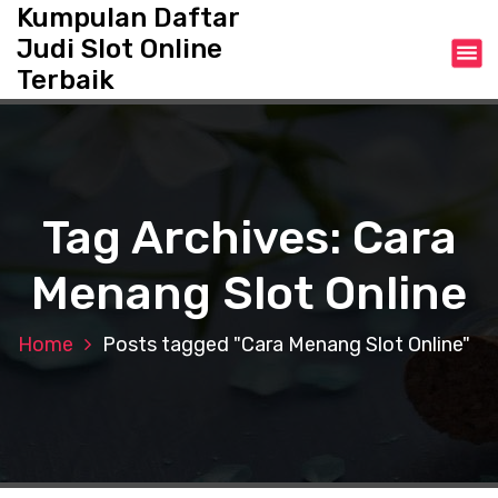
S
Kumpulan Daftar
k
Judi Slot Online
i
Terbaik
p
t
o
c
o
n
Tag Archives: Cara
t
e
Menang Slot Online
n
t
Home
Posts tagged "Cara Menang Slot Online"