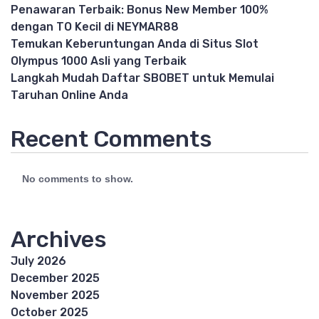
Penawaran Terbaik: Bonus New Member 100%
dengan TO Kecil di NEYMAR88
Temukan Keberuntungan Anda di Situs Slot
Olympus 1000 Asli yang Terbaik
Langkah Mudah Daftar SBOBET untuk Memulai
Taruhan Online Anda
Recent Comments
No comments to show.
Archives
July 2026
December 2025
November 2025
October 2025