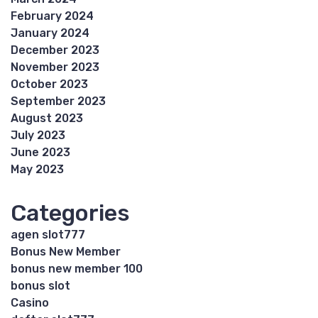
February 2024
January 2024
December 2023
November 2023
October 2023
September 2023
August 2023
July 2023
June 2023
May 2023
Categories
agen slot777
Bonus New Member
bonus new member 100
bonus slot
Casino