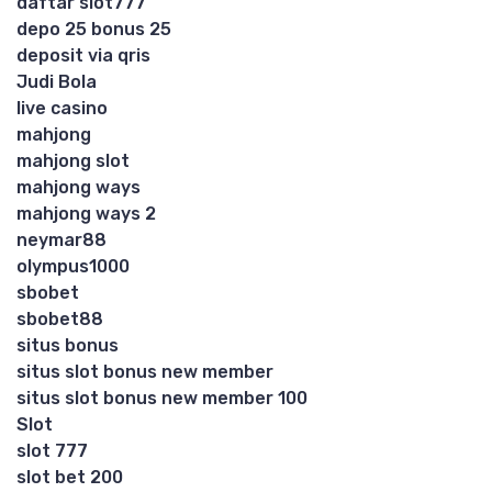
daftar slot777
depo 25 bonus 25
deposit via qris
Judi Bola
live casino
mahjong
mahjong slot
mahjong ways
mahjong ways 2
neymar88
olympus1000
sbobet
sbobet88
situs bonus
situs slot bonus new member
situs slot bonus new member 100
Slot
slot 777
slot bet 200