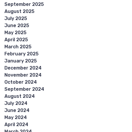
September 2025
August 2025
July 2025
June 2025
May 2025
April 2025
March 2025
February 2025
January 2025
December 2024
November 2024
October 2024
September 2024
August 2024
July 2024
June 2024
May 2024
April 2024
March 2024