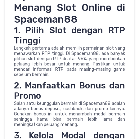
Menang Slot Online di
Spaceman88
1. Pilih Slot dengan RTP
Tinggi
Langkah pertama adalah memilih permainan slot yang
menawarkan RTP tinggi. Di Spaceman88, ada banyak
pilihan slot dengan RTP di atas 96%, yang memberikan
peluang lebih besar untuk menang. Pastikan untuk
mencari informasi RTP pada masing-masing game
sebelum bermain.
2. Manfaatkan Bonus dan
Promo
Salah satu keunggulan bermain di Spaceman88 adalah
adanya bonus deposit, cashback, dan promo lainnya.
Gunakan bonus ini untuk menambah modal bermain
sehingga kamu bisa bermain lebih lama dan
meningkatkan peluang menang.
3. Kelola Modal dengan