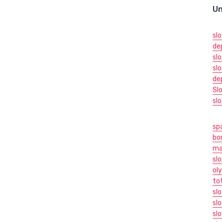
Un
sl
de
slo
sl
de
Sl
sl
sp
bo
ma
sl
ol
to
slo
sl
sl