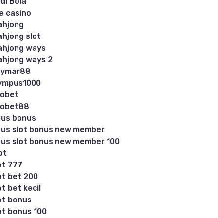
di Bola
ve casino
ahjong
hjong slot
hjong ways
hjong ways 2
eymar88
ympus1000
obet
bobet88
tus bonus
tus slot bonus new member
tus slot bonus new member 100
ot
ot 777
ot bet 200
ot bet kecil
ot bonus
ot bonus 100