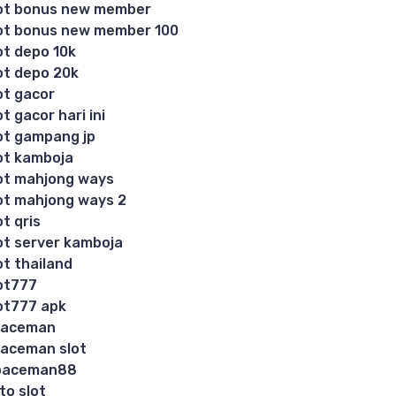
ot bonus new member
ot bonus new member 100
ot depo 10k
ot depo 20k
ot gacor
ot gacor hari ini
ot gampang jp
ot kamboja
ot mahjong ways
ot mahjong ways 2
ot qris
ot server kamboja
ot thailand
ot777
ot777 apk
paceman
aceman slot
paceman88
to slot