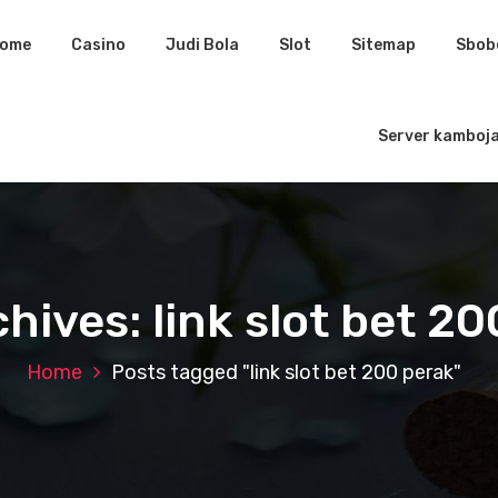
ome
Casino
Judi Bola
Slot
Sitemap
Sbob
Server kamboj
hives: link slot bet 2
Home
Posts tagged "link slot bet 200 perak"