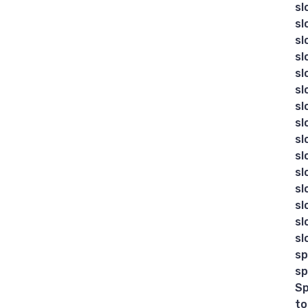
sl
sl
sl
sl
sl
sl
sl
sl
sl
sl
sl
sl
sl
sl
sl
s
sp
S
to