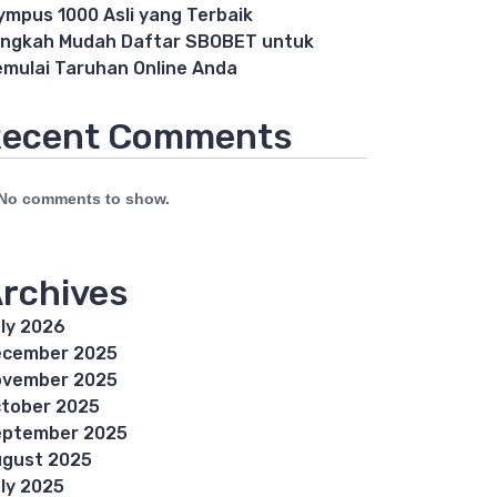
ympus 1000 Asli yang Terbaik
ngkah Mudah Daftar SBOBET untuk
mulai Taruhan Online Anda
ecent Comments
No comments to show.
rchives
ly 2026
ecember 2025
ovember 2025
tober 2025
eptember 2025
gust 2025
ly 2025