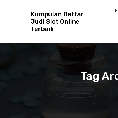
S
k
H
Kumpulan Daftar
i
p
Judi Slot Online
t
Terbaik
o
c
o
n
t
e
n
Tag Arc
t