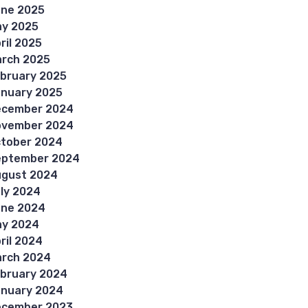
ne 2025
y 2025
ril 2025
rch 2025
bruary 2025
nuary 2025
ecember 2024
ovember 2024
tober 2024
eptember 2024
gust 2024
ly 2024
ne 2024
y 2024
ril 2024
rch 2024
bruary 2024
nuary 2024
ecember 2023