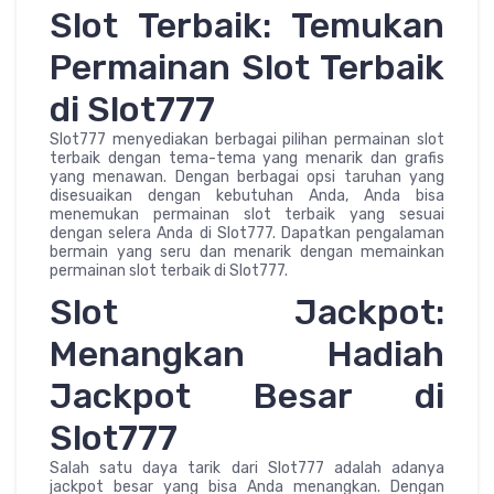
Slot Terbaik: Temukan
Permainan Slot Terbaik
di Slot777
Slot777 menyediakan berbagai pilihan permainan slot
terbaik dengan tema-tema yang menarik dan grafis
yang menawan. Dengan berbagai opsi taruhan yang
disesuaikan dengan kebutuhan Anda, Anda bisa
menemukan permainan slot terbaik yang sesuai
dengan selera Anda di Slot777. Dapatkan pengalaman
bermain yang seru dan menarik dengan memainkan
permainan slot terbaik di Slot777.
Slot Jackpot:
Menangkan Hadiah
Jackpot Besar di
Slot777
Salah satu daya tarik dari Slot777 adalah adanya
jackpot besar yang bisa Anda menangkan. Dengan