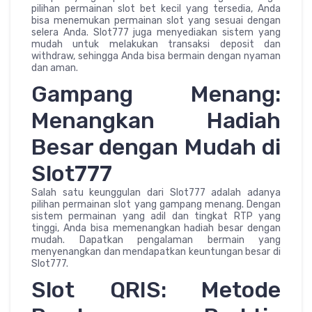
pilihan permainan slot bet kecil yang tersedia, Anda
bisa menemukan permainan slot yang sesuai dengan
selera Anda. Slot777 juga menyediakan sistem yang
mudah untuk melakukan transaksi deposit dan
withdraw, sehingga Anda bisa bermain dengan nyaman
dan aman.
Gampang Menang:
Menangkan Hadiah
Besar dengan Mudah di
Slot777
Salah satu keunggulan dari Slot777 adalah adanya
pilihan permainan slot yang gampang menang. Dengan
sistem permainan yang adil dan tingkat RTP yang
tinggi, Anda bisa memenangkan hadiah besar dengan
mudah. Dapatkan pengalaman bermain yang
menyenangkan dan mendapatkan keuntungan besar di
Slot777.
Slot QRIS: Metode