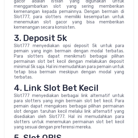
gacor adalah istilah yang digunakan untuk
menggambarkan slot yang sering memberikan
kemenangan kepada pemainnya. Dengan bermain di
Slot777, para slotters memiliki kesempatan untuk
menemukan slot gacor yang bisa memberikan
kemenangan secara konsisten.
3. Deposit 5k
Slot777 menyediakan opsi deposit 5k untuk para
pemain yang ingin bermain dengan modal terbatas.
Para slotters dapat menikmati berbagai pilihan
permainan slot bet kecil dengan melakukan deposit
minimal 5k saja. Hal ini memudahkan para pemain untuk
tetap bisa bermain meskipun dengan modal yang
terbatas.
4. Link Slot Bet Kecil
Slot777 menyediakan berbagai link alternatif untuk
para slotters yang ingin bermain slot bet kecil. Para
pemain dapat mengakses berbagai pilihan permainan
slot dengan taruhan kecil melalui link alternatif yang
disediakan oleh Slot777. Hal ini memudahkan para
slotters untuk menemukan permainan slot bet kecil
yang sesuai dengan preferensi mereka.
5. Slot QRIS