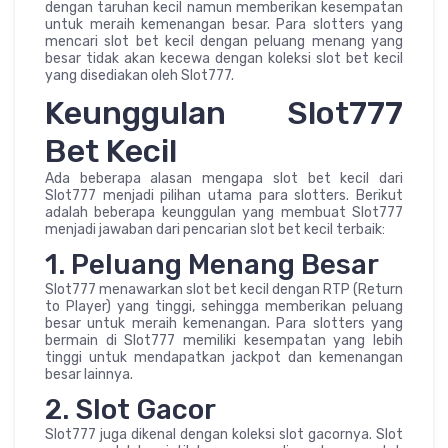
dengan taruhan kecil namun memberikan kesempatan
untuk meraih kemenangan besar. Para slotters yang
mencari slot bet kecil dengan peluang menang yang
besar tidak akan kecewa dengan koleksi slot bet kecil
yang disediakan oleh Slot777.
Keunggulan Slot777
Bet Kecil
Ada beberapa alasan mengapa slot bet kecil dari
Slot777 menjadi pilihan utama para slotters. Berikut
adalah beberapa keunggulan yang membuat Slot777
menjadi jawaban dari pencarian slot bet kecil terbaik:
1. Peluang Menang Besar
Slot777 menawarkan slot bet kecil dengan RTP (Return
to Player) yang tinggi, sehingga memberikan peluang
besar untuk meraih kemenangan. Para slotters yang
bermain di Slot777 memiliki kesempatan yang lebih
tinggi untuk mendapatkan jackpot dan kemenangan
besar lainnya.
2. Slot Gacor
Slot777 juga dikenal dengan koleksi slot gacornya. Slot