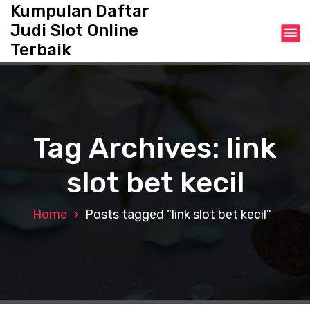
S
Kumpulan Daftar
k
Judi Slot Online
i
Terbaik
p
t
o
c
o
n
Tag Archives: link
t
e
slot bet kecil
n
t
Home
Posts tagged "link slot bet kecil"