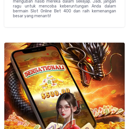
mengubah nasib mereka dalam sekejap. Jadi, jangan
ragu untuk mencoba keberuntungan Anda dalam
bermain Slot Online Bet 400 dan raih kemenangan
besar yang menanti!