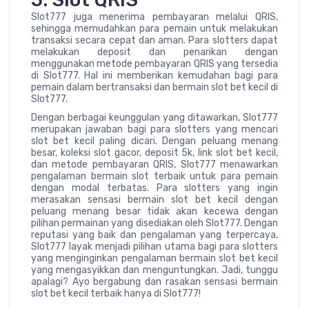
Slot777 juga menerima pembayaran melalui QRIS,
sehingga memudahkan para pemain untuk melakukan
transaksi secara cepat dan aman. Para slotters dapat
melakukan deposit dan penarikan dengan
menggunakan metode pembayaran QRIS yang tersedia
di Slot777. Hal ini memberikan kemudahan bagi para
pemain dalam bertransaksi dan bermain slot bet kecil di
Slot777.
Dengan berbagai keunggulan yang ditawarkan, Slot777
merupakan jawaban bagi para slotters yang mencari
slot bet kecil paling dicari. Dengan peluang menang
besar, koleksi slot gacor, deposit 5k, link slot bet kecil,
dan metode pembayaran QRIS, Slot777 menawarkan
pengalaman bermain slot terbaik untuk para pemain
dengan modal terbatas. Para slotters yang ingin
merasakan sensasi bermain slot bet kecil dengan
peluang menang besar tidak akan kecewa dengan
pilihan permainan yang disediakan oleh Slot777. Dengan
reputasi yang baik dan pengalaman yang terpercaya,
Slot777 layak menjadi pilihan utama bagi para slotters
yang menginginkan pengalaman bermain slot bet kecil
yang mengasyikkan dan menguntungkan. Jadi, tunggu
apalagi? Ayo bergabung dan rasakan sensasi bermain
slot bet kecil terbaik hanya di Slot777!