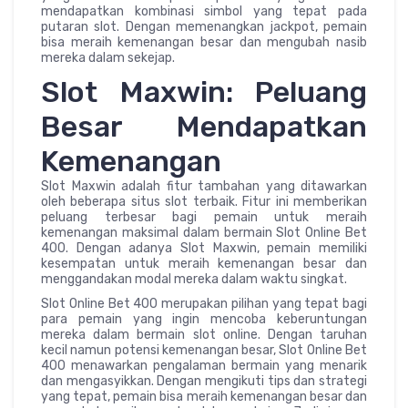
mendapatkan kombinasi simbol yang tepat pada
putaran slot. Dengan memenangkan jackpot, pemain
bisa meraih kemenangan besar dan mengubah nasib
mereka dalam sekejap.
Slot Maxwin: Peluang
Besar Mendapatkan
Kemenangan
Slot Maxwin adalah fitur tambahan yang ditawarkan
oleh beberapa situs slot terbaik. Fitur ini memberikan
peluang terbesar bagi pemain untuk meraih
kemenangan maksimal dalam bermain Slot Online Bet
400. Dengan adanya Slot Maxwin, pemain memiliki
kesempatan untuk meraih kemenangan besar dan
menggandakan modal mereka dalam waktu singkat.
Slot Online Bet 400 merupakan pilihan yang tepat bagi
para pemain yang ingin mencoba keberuntungan
mereka dalam bermain slot online. Dengan taruhan
kecil namun potensi kemenangan besar, Slot Online Bet
400 menawarkan pengalaman bermain yang menarik
dan mengasyikkan. Dengan mengikuti tips dan strategi
yang tepat, pemain bisa meraih kemenangan besar dan