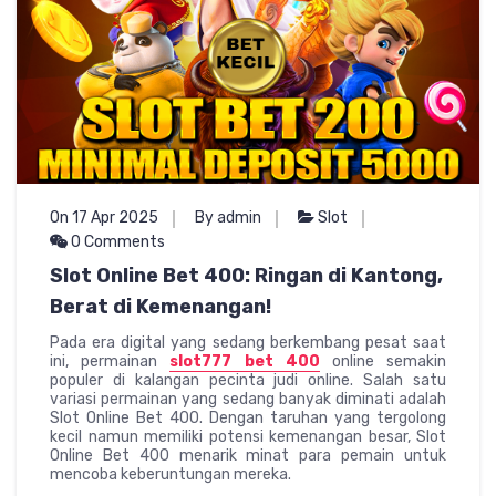
On 17 Apr 2025
By admin
Slot
0 Comments
Slot Online Bet 400: Ringan di Kantong,
Berat di Kemenangan!
Pada era digital yang sedang berkembang pesat saat
ini, permainan
slot777 bet 400
online semakin
populer di kalangan pecinta judi online. Salah satu
variasi permainan yang sedang banyak diminati adalah
Slot Online Bet 400. Dengan taruhan yang tergolong
kecil namun memiliki potensi kemenangan besar, Slot
Online Bet 400 menarik minat para pemain untuk
mencoba keberuntungan mereka.