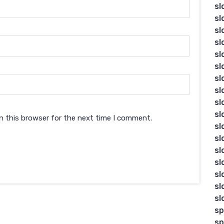
sl
sl
sl
sl
sl
sl
sl
sl
sl
sl
n this browser for the next time I comment.
sl
sl
sl
sl
sl
sl
sl
s
sp