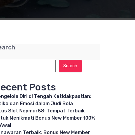
earch
Search
ecent Posts
ngelola Diri di Tengah Ketidakpastian:
siko dan Emosi dalam Judi Bola
tus Slot Neymar88: Tempat Terbaik
tuk Menikmati Bonus New Member 100%
 Awal
nawaran Terbaik: Bonus New Member