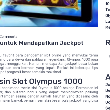
10
Te
Ol
La
Me
 Comments
R
 untuk Mendapatkan Jackpot
u favorit para penggemar slot online yang menyukai tema
temu para dewa dan pahlawan legendaris, Olympus 1000 juga
angat menggiurkan. Namun, mendapatkan jackpot besar bukan
gi dan cara bermain yang tepat. Berikut ini beberapa tips
kpot progresif besar semakin maksimal.
A
sin Slot Olympus 1000
Ju
bagaimana mesin slot Olympus 1000 bekerja. Permainan ini
D
atter, dan putaran bonus yang dapat meningkatkan peluang
N
rtambah seiring dengan jumlah taruhan yang dipasang oleh
emakin banyak pemain, semakin besar pula jackpot yang bisa
Oc
S