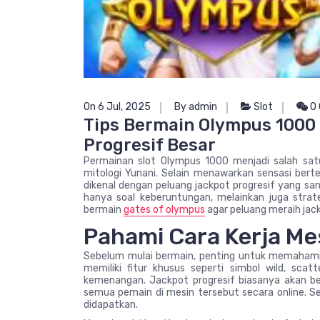
On 6 Jul, 2025
By admin
Slot
0
Tips Bermain Olympus 1000
Progresif Besar
Permainan slot Olympus 1000 menjadi salah sat
mitologi Yunani. Selain menawarkan sensasi ber
dikenal dengan peluang jackpot progresif yang s
hanya soal keberuntungan, melainkan juga strate
bermain
gates of olympus
agar peluang meraih jac
Pahami Cara Kerja Me
Sebelum mulai bermain, penting untuk memahami 
memiliki fitur khusus seperti simbol wild, sc
kemenangan. Jackpot progresif biasanya akan be
semua pemain di mesin tersebut secara online. S
didapatkan.