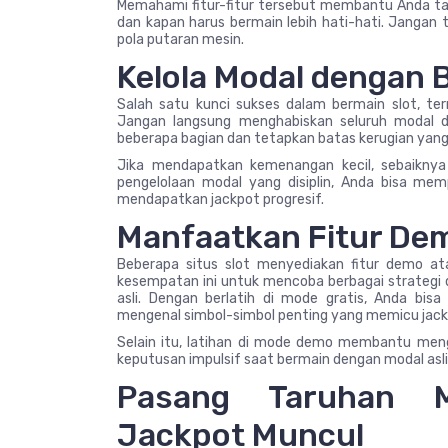
Memahami fitur-fitur tersebut membantu Anda t
dan kapan harus bermain lebih hati-hati. Jangan
pola putaran mesin.
Kelola Modal dengan B
Salah satu kunci sukses dalam bermain slot, te
Jangan langsung menghabiskan seluruh modal d
beberapa bagian dan tetapkan batas kerugian yang
Jika mendapatkan kemenangan kecil, sebaiknya
pengelolaan modal yang disiplin, Anda bisa m
mendapatkan jackpot progresif.
Manfaatkan Fitur Dem
Beberapa situs slot menyediakan fitur demo a
kesempatan ini untuk mencoba berbagai strategi
asli. Dengan berlatih di mode gratis, Anda b
mengenal simbol-simbol penting yang memicu jackp
Selain itu, latihan di mode demo membantu men
keputusan impulsif saat bermain dengan modal asli
Pasang Taruhan M
Jackpot Muncul