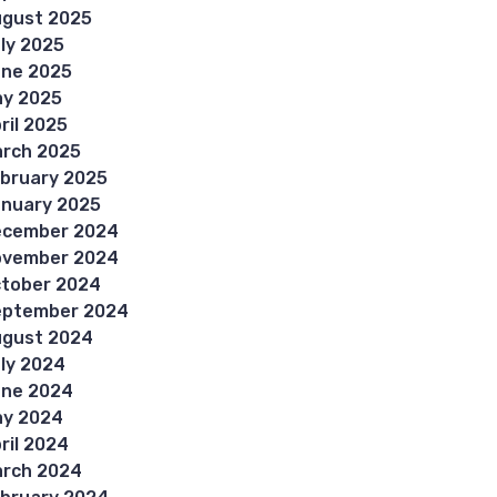
gust 2025
ly 2025
ne 2025
y 2025
ril 2025
rch 2025
bruary 2025
nuary 2025
ecember 2024
ovember 2024
tober 2024
eptember 2024
gust 2024
ly 2024
ne 2024
y 2024
ril 2024
rch 2024