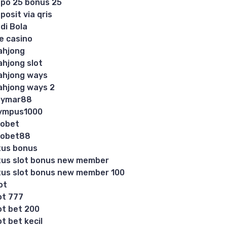
po 25 bonus 25
posit via qris
di Bola
ve casino
ahjong
hjong slot
hjong ways
hjong ways 2
eymar88
ympus1000
obet
bobet88
tus bonus
tus slot bonus new member
tus slot bonus new member 100
ot
ot 777
ot bet 200
ot bet kecil