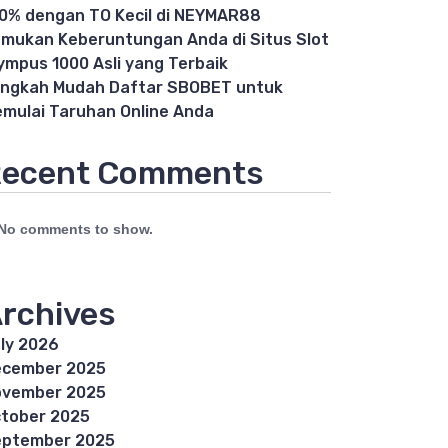
0% dengan TO Kecil di NEYMAR88
mukan Keberuntungan Anda di Situs Slot
ympus 1000 Asli yang Terbaik
ngkah Mudah Daftar SBOBET untuk
mulai Taruhan Online Anda
ecent Comments
No comments to show.
rchives
ly 2026
ecember 2025
ovember 2025
tober 2025
eptember 2025