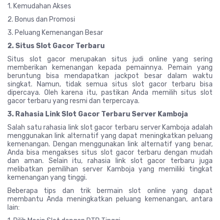
1. Kemudahan Akses
2. Bonus dan Promosi
3. Peluang Kemenangan Besar
2. Situs Slot Gacor Terbaru
Situs slot gacor merupakan situs judi online yang sering
memberikan kemenangan kepada pemainnya. Pemain yang
beruntung bisa mendapatkan jackpot besar dalam waktu
singkat. Namun, tidak semua situs slot gacor terbaru bisa
dipercaya. Oleh karena itu, pastikan Anda memilih situs slot
gacor terbaru yang resmi dan terpercaya.
3. Rahasia Link Slot Gacor Terbaru Server Kamboja
Salah satu rahasia link slot gacor terbaru server Kamboja adalah
menggunakan link alternatif yang dapat meningkatkan peluang
kemenangan. Dengan menggunakan link alternatif yang benar,
Anda bisa mengakses situs slot gacor terbaru dengan mudah
dan aman. Selain itu, rahasia link slot gacor terbaru juga
melibatkan pemilihan server Kamboja yang memiliki tingkat
kemenangan yang tinggi.
Beberapa tips dan trik bermain slot online yang dapat
membantu Anda meningkatkan peluang kemenangan, antara
lain: