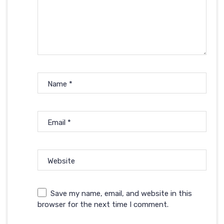
Name
*
Email
*
Website
Save my name, email, and website in this
browser for the next time I comment.