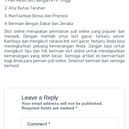
1. Pilih Mesin Slot dengan RTP Tinggi
2. Atur Batas Taruhan
3. Manfaatkan Bonus dan Promosi
4. Bermain dengan Sabar dan Jenaka
Slot online merupakan permainan judi online yang populer dan
menarik. Dengan memilih situs slot gacor terbaru server
Kamboja dan mengikuti rahasia link slot gacor terbaru, Anda bisa
meningkatkan peluang kemenangan Anda. Jangan lupa untuk
mengikuti tips dan trik bermain slot online untuk mendapatkan
kemenangan yang lebih besar. Semoga artikel ini bermanfaat
bagi Anda para pemain judi online. Selamat bermain dan semoga
berhasil
Leave a Reply
Your email address will not be published.
Required fields are marked
*
Comment
*