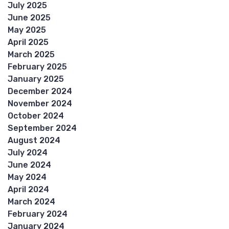
July 2025
June 2025
May 2025
April 2025
March 2025
February 2025
January 2025
December 2024
November 2024
October 2024
September 2024
August 2024
July 2024
June 2024
May 2024
April 2024
March 2024
February 2024
January 2024