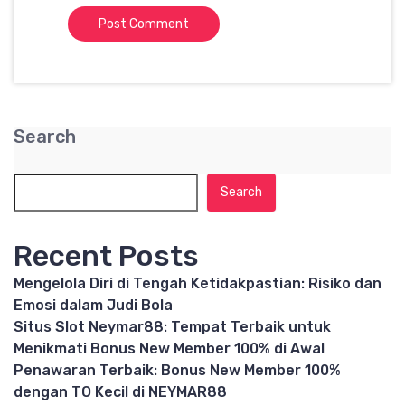
Search
Search
Recent Posts
Mengelola Diri di Tengah Ketidakpastian: Risiko dan
Emosi dalam Judi Bola
Situs Slot Neymar88: Tempat Terbaik untuk
Menikmati Bonus New Member 100% di Awal
Penawaran Terbaik: Bonus New Member 100%
dengan TO Kecil di NEYMAR88