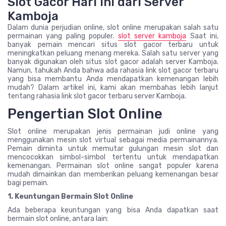
Slot Gacor Hari Ini dari Server
Kamboja
Dalam dunia perjudian online, slot online merupakan salah satu
permainan yang paling populer.
slot server kamboja
Saat ini,
banyak pemain mencari situs slot gacor terbaru untuk
meningkatkan peluang menang mereka. Salah satu server yang
banyak digunakan oleh situs slot gacor adalah server Kamboja.
Namun, tahukah Anda bahwa ada rahasia link slot gacor terbaru
yang bisa membantu Anda mendapatkan kemenangan lebih
mudah? Dalam artikel ini, kami akan membahas lebih lanjut
tentang rahasia link slot gacor terbaru server Kamboja.
Pengertian Slot Online
Slot online merupakan jenis permainan judi online yang
menggunakan mesin slot virtual sebagai media permainannya.
Pemain diminta untuk memutar gulungan mesin slot dan
mencocokkan simbol-simbol tertentu untuk mendapatkan
kemenangan. Permainan slot online sangat populer karena
mudah dimainkan dan memberikan peluang kemenangan besar
bagi pemain.
1. Keuntungan Bermain Slot Online
Ada beberapa keuntungan yang bisa Anda dapatkan saat
bermain slot online, antara lain: