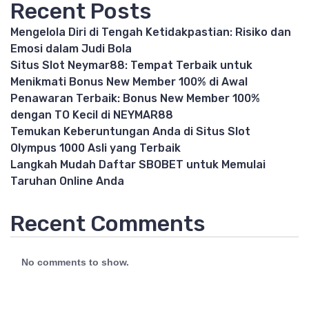
Recent Posts
Mengelola Diri di Tengah Ketidakpastian: Risiko dan
Emosi dalam Judi Bola
Situs Slot Neymar88: Tempat Terbaik untuk
Menikmati Bonus New Member 100% di Awal
Penawaran Terbaik: Bonus New Member 100%
dengan TO Kecil di NEYMAR88
Temukan Keberuntungan Anda di Situs Slot
Olympus 1000 Asli yang Terbaik
Langkah Mudah Daftar SBOBET untuk Memulai
Taruhan Online Anda
Recent Comments
No comments to show.