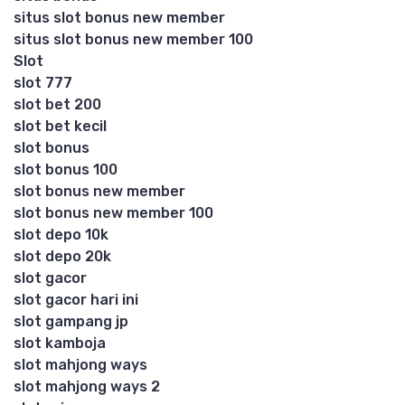
situs slot bonus new member
situs slot bonus new member 100
Slot
slot 777
slot bet 200
slot bet kecil
slot bonus
slot bonus 100
slot bonus new member
slot bonus new member 100
slot depo 10k
slot depo 20k
slot gacor
slot gacor hari ini
slot gampang jp
slot kamboja
slot mahjong ways
slot mahjong ways 2