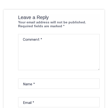
Leave a Reply
Your email address will not be published.
Required fields are marked
*
Comment
*
Name
*
Email
*