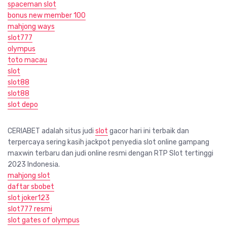
spaceman slot
bonus new member 100
mahjong ways
slot777
olympus
toto macau
slot
slot88
slot88
slot depo
CERIABET adalah situs judi
slot
gacor hari ini terbaik dan
terpercaya sering kasih jackpot penyedia slot online gampang
maxwin terbaru dan judi online resmi dengan RTP Slot tertinggi
2023 Indonesia.
mahjong slot
daftar sbobet
slot joker123
slot777 resmi
slot gates of olympus