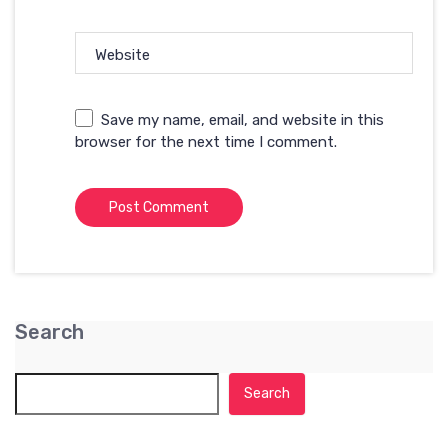
Website
Save my name, email, and website in this
browser for the next time I comment.
Search
Search