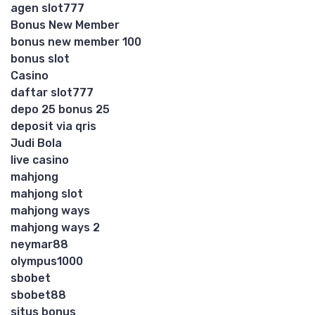
agen slot777
Bonus New Member
bonus new member 100
bonus slot
Casino
daftar slot777
depo 25 bonus 25
deposit via qris
Judi Bola
live casino
mahjong
mahjong slot
mahjong ways
mahjong ways 2
neymar88
olympus1000
sbobet
sbobet88
situs bonus