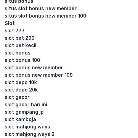
situs bonus
situs slot bonus new member
situs slot bonus new member 100
Slot
slot 777
slot bet 200
slot bet kecil
slot bonus
slot bonus 100
slot bonus new member
slot bonus new member 100
slot depo 10k
slot depo 20k
slot gacor
slot gacor hari ini
slot gampang jp
slot kamboja
slot mahjong ways
slot mahjong ways 2