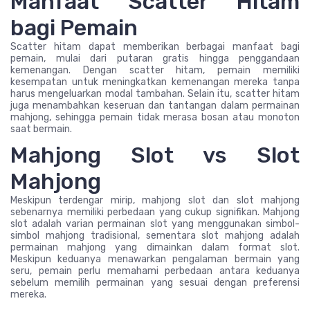
Manfaat Scatter Hitam
bagi Pemain
Scatter hitam dapat memberikan berbagai manfaat bagi
pemain, mulai dari putaran gratis hingga penggandaan
kemenangan. Dengan scatter hitam, pemain memiliki
kesempatan untuk meningkatkan kemenangan mereka tanpa
harus mengeluarkan modal tambahan. Selain itu, scatter hitam
juga menambahkan keseruan dan tantangan dalam permainan
mahjong, sehingga pemain tidak merasa bosan atau monoton
saat bermain.
Mahjong Slot vs Slot
Mahjong
Meskipun terdengar mirip, mahjong slot dan slot mahjong
sebenarnya memiliki perbedaan yang cukup signifikan. Mahjong
slot adalah varian permainan slot yang menggunakan simbol-
simbol mahjong tradisional, sementara slot mahjong adalah
permainan mahjong yang dimainkan dalam format slot.
Meskipun keduanya menawarkan pengalaman bermain yang
seru, pemain perlu memahami perbedaan antara keduanya
sebelum memilih permainan yang sesuai dengan preferensi
mereka.