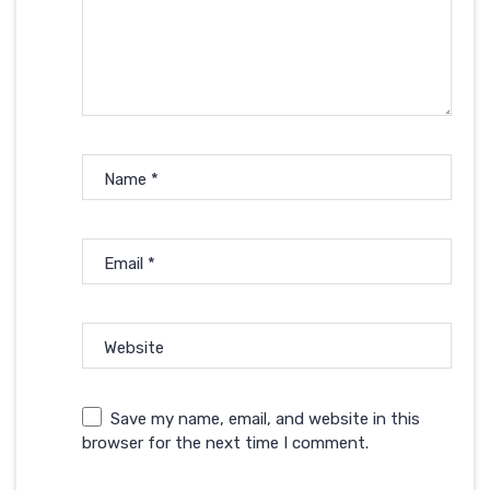
Name
*
Email
*
Website
Save my name, email, and website in this
browser for the next time I comment.