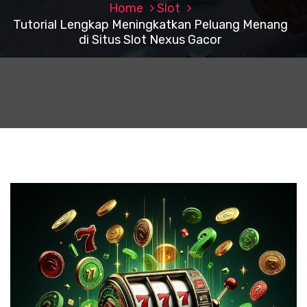
Home
Slot
Tutorial Lengkap Meningkatkan Peluang Menang
di Situs Slot Nexus Gacor