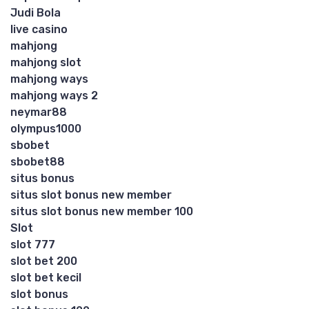
Judi Bola
live casino
mahjong
mahjong slot
mahjong ways
mahjong ways 2
neymar88
olympus1000
sbobet
sbobet88
situs bonus
situs slot bonus new member
situs slot bonus new member 100
Slot
slot 777
slot bet 200
slot bet kecil
slot bonus