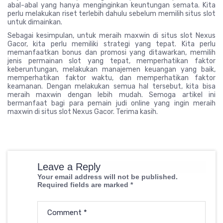
abal-abal yang hanya menginginkan keuntungan semata. Kita
perlu melakukan riset terlebih dahulu sebelum memilih situs slot
untuk dimainkan.
Sebagai kesimpulan, untuk meraih maxwin di situs slot Nexus
Gacor, kita perlu memiliki strategi yang tepat. Kita perlu
memanfaatkan bonus dan promosi yang ditawarkan, memilih
jenis permainan slot yang tepat, memperhatikan faktor
keberuntungan, melakukan manajemen keuangan yang baik,
memperhatikan faktor waktu, dan memperhatikan faktor
keamanan. Dengan melakukan semua hal tersebut, kita bisa
meraih maxwin dengan lebih mudah. Semoga artikel ini
bermanfaat bagi para pemain judi online yang ingin meraih
maxwin di situs slot Nexus Gacor. Terima kasih.
Leave a Reply
Your email address will not be published.
Required fields are marked
*
Comment
*