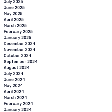
July 2025
June 2025
May 2025
April 2025
March 2025
February 2025
January 2025
December 2024
November 2024
October 2024
September 2024
August 2024
July 2024
June 2024
May 2024
April 2024
March 2024
February 2024
January 2024