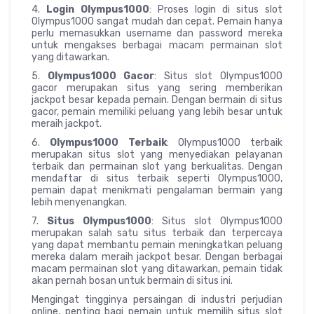
4.
Login Olympus1000
: Proses login di situs slot
Olympus1000 sangat mudah dan cepat. Pemain hanya
perlu memasukkan username dan password mereka
untuk mengakses berbagai macam permainan slot
yang ditawarkan.
5.
Olympus1000 Gacor
: Situs slot Olympus1000
gacor merupakan situs yang sering memberikan
jackpot besar kepada pemain. Dengan bermain di situs
gacor, pemain memiliki peluang yang lebih besar untuk
meraih jackpot.
6.
Olympus1000 Terbaik
: Olympus1000 terbaik
merupakan situs slot yang menyediakan pelayanan
terbaik dan permainan slot yang berkualitas. Dengan
mendaftar di situs terbaik seperti Olympus1000,
pemain dapat menikmati pengalaman bermain yang
lebih menyenangkan.
7.
Situs Olympus1000
: Situs slot Olympus1000
merupakan salah satu situs terbaik dan terpercaya
yang dapat membantu pemain meningkatkan peluang
mereka dalam meraih jackpot besar. Dengan berbagai
macam permainan slot yang ditawarkan, pemain tidak
akan pernah bosan untuk bermain di situs ini.
Mengingat tingginya persaingan di industri perjudian
online, penting bagi pemain untuk memilih situs slot