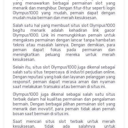
yang menawarkan berbagai permainan slot yang
menarik dan menghibur. Dengan fitur-fitur seperti login
Olympus1000 yang mudah, pemain dapat dengan
mudah mulai bermain dan meraih kesuksesan.
Salah satu hal yang membuat situs slot Olympus1000
begitu menarik adalah kehadiran link gacor
Olympus1000. Link ini memungkinkan pemain untuk
mengakses permainan dengan lancar tanpa hambatan
teknis atau masalah lainnya. Dengan demikian, para
pemain dapat fokus pada permainan dan
meningkatkan peluang mereka untuk meraih
kesuksesan.
Selain itu, situs slot Olympus1000 juga dikenal sebagai
salah satu situs terpercaya di industri perjudian online.
Dengan reputasi yang baik dan layanan pelanggan yang
responsif, pemain dapat merasa aman dan nyaman
saat melakukan transaksi atau bermain di situs ini.
Olympus1000 juga dikenal sebagai salah satu situs
terbaik dalam hal kualitas permainan dan pengalaman
bermain. Dengan berbagai pilihan permainan slot yang
menarik dan inovatif, para pemain tidak akan pernah
bosan saat bermain di situs ini.
Saat mencari situs slot terbaik untuk meraih
kesuksesan, tidak ada salahnya untuk