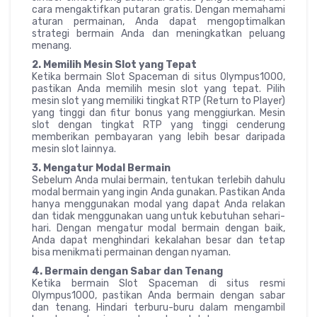
cara mengaktifkan putaran gratis. Dengan memahami
aturan permainan, Anda dapat mengoptimalkan
strategi bermain Anda dan meningkatkan peluang
menang.
2. Memilih Mesin Slot yang Tepat
Ketika bermain Slot Spaceman di situs Olympus1000,
pastikan Anda memilih mesin slot yang tepat. Pilih
mesin slot yang memiliki tingkat RTP (Return to Player)
yang tinggi dan fitur bonus yang menggiurkan. Mesin
slot dengan tingkat RTP yang tinggi cenderung
memberikan pembayaran yang lebih besar daripada
mesin slot lainnya.
3. Mengatur Modal Bermain
Sebelum Anda mulai bermain, tentukan terlebih dahulu
modal bermain yang ingin Anda gunakan. Pastikan Anda
hanya menggunakan modal yang dapat Anda relakan
dan tidak menggunakan uang untuk kebutuhan sehari-
hari. Dengan mengatur modal bermain dengan baik,
Anda dapat menghindari kekalahan besar dan tetap
bisa menikmati permainan dengan nyaman.
4. Bermain dengan Sabar dan Tenang
Ketika bermain Slot Spaceman di situs resmi
Olympus1000, pastikan Anda bermain dengan sabar
dan tenang. Hindari terburu-buru dalam mengambil