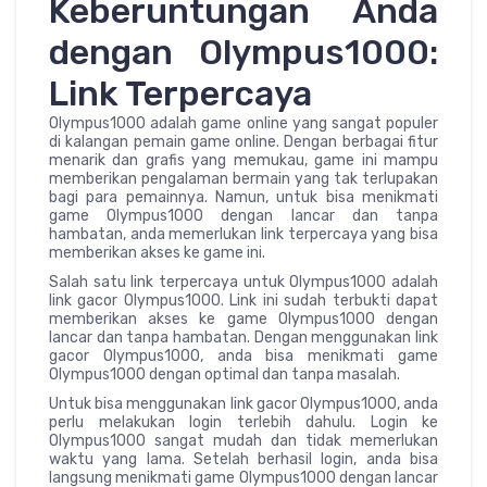
Keberuntungan Anda
dengan Olympus1000:
Link Terpercaya
Olympus1000 adalah game online yang sangat populer
di kalangan pemain game online. Dengan berbagai fitur
menarik dan grafis yang memukau, game ini mampu
memberikan pengalaman bermain yang tak terlupakan
bagi para pemainnya. Namun, untuk bisa menikmati
game Olympus1000 dengan lancar dan tanpa
hambatan, anda memerlukan link terpercaya yang bisa
memberikan akses ke game ini.
Salah satu link terpercaya untuk Olympus1000 adalah
link gacor Olympus1000. Link ini sudah terbukti dapat
memberikan akses ke game Olympus1000 dengan
lancar dan tanpa hambatan. Dengan menggunakan link
gacor Olympus1000, anda bisa menikmati game
Olympus1000 dengan optimal dan tanpa masalah.
Untuk bisa menggunakan link gacor Olympus1000, anda
perlu melakukan login terlebih dahulu. Login ke
Olympus1000 sangat mudah dan tidak memerlukan
waktu yang lama. Setelah berhasil login, anda bisa
langsung menikmati game Olympus1000 dengan lancar