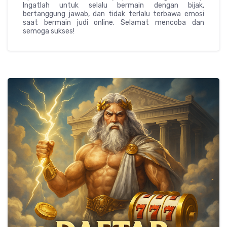
Ingatlah untuk selalu bermain dengan bijak,
bertanggung jawab, dan tidak terlalu terbawa emosi
saat bermain judi online. Selamat mencoba dan
semoga sukses!