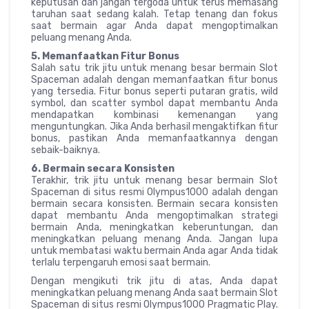
keputusan dan jangan tergoda untuk terus memasang
taruhan saat sedang kalah. Tetap tenang dan fokus
saat bermain agar Anda dapat mengoptimalkan
peluang menang Anda.
5. Memanfaatkan Fitur Bonus
Salah satu trik jitu untuk menang besar bermain Slot
Spaceman adalah dengan memanfaatkan fitur bonus
yang tersedia. Fitur bonus seperti putaran gratis, wild
symbol, dan scatter symbol dapat membantu Anda
mendapatkan kombinasi kemenangan yang
menguntungkan. Jika Anda berhasil mengaktifkan fitur
bonus, pastikan Anda memanfaatkannya dengan
sebaik-baiknya.
6. Bermain secara Konsisten
Terakhir, trik jitu untuk menang besar bermain Slot
Spaceman di situs resmi Olympus1000 adalah dengan
bermain secara konsisten. Bermain secara konsisten
dapat membantu Anda mengoptimalkan strategi
bermain Anda, meningkatkan keberuntungan, dan
meningkatkan peluang menang Anda. Jangan lupa
untuk membatasi waktu bermain Anda agar Anda tidak
terlalu terpengaruh emosi saat bermain.
Dengan mengikuti trik jitu di atas, Anda dapat
meningkatkan peluang menang Anda saat bermain Slot
Spaceman di situs resmi Olympus1000 Pragmatic Play.