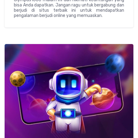
bisa Anda dapatkan. Jangan ragu untuk bergabung dan
berjudi di situs terbaik ini untuk mendapatkan
pengalaman berjudi online yang memuaskan.