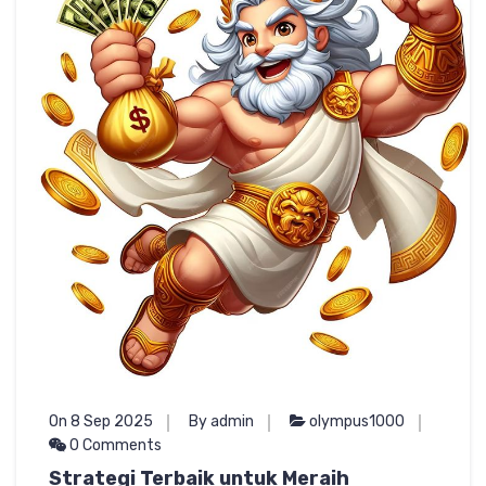
On 8 Sep 2025
By admin
olympus1000
0 Comments
Strategi Terbaik untuk Meraih