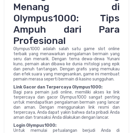
Menang di
Olympus1000: Tips
Ampuh dari Para
Profesional
Olympus1000 adalah salah satu game slot online
terbaik yang menawarkan pengalaman bermain yang
seru dan menarik. Dengan tema dewa-dewa Yunani
kuno, pemain akan dibawa ke dunia mitologi yang epik
dan penuh tantangan. Dengan grafis yang memukau
dan efek suara yang mengesankan, game ini membuat
pemain merasa seperti bermain di kasino sungguhan.
Link Gacor dan Terpercaya Olympus1000:
Bagi para pemain judi online, memiliki akses ke link
terpercaya dan gacor Olympus1000 sangat penting
untuk mendapatkan pengalaman bermain yang lancar
dan aman. Dengan menggunakan link resmi dan
terpercaya, Anda dapat yakin bahwa data pribadi Anda
aman dan transaksi Anda dilakukan dengan lancar.
Login Olympus1000:
Untuk memulai petualangan berjudi Anda di