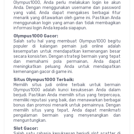
Olympus1000, Anda perlu melakukan login ke akun
Anda. Dengan menggunakan username dan password
yang valid, Anda dapat mengakses berbagai fitur
menarik yang ditawarkan oleh game ini. Pastikan Anda
menggunakan login yang aman dan tidak membagikan
informasi login Anda kepada siapapun.
Olympus1000 Gacor:
Salah satu hal yang membuat Olympus1000 begitu
populer di kalangan pemain judi online adalah
kesempatan untuk mendapatkan kemenangan besar
secara konsisten. Dengan strategi bermain yang tepat
dan memahami pola permainan, Anda dapat
meningkatkan peluang Anda untuk mendapatkan
kemenangan gacor di game ini.
Situs Olympus1000 Terbaik:
Memilih situs judi online terbaik untuk bermain
Olympus1000 adalah kunci kesuksesan Anda dalam
berjudi. Pastikan Anda memilih situs yang terpercaya,
memiliki reputasi yang baik, dan menawarkan berbagai
bonus dan promosi menarik untuk pemainnya. Dengan
memilih situs yang tepat, Anda dapat menikmati
pengalaman bermain yang menyenangkan dan
menguntungkan.
Slot Gacor:
Salah satu rahasia kesuksesan berjudi slot scatter di