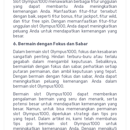
Slot Olympus1000 menawarkan berbagai fitur unggulan
yang dapat membantu Anda meningkatkan
kemenangan Anda. Manfaatkan fitur-fitur tersebut
dengan baik, seperti fitur bonus, fitur jackpot, fitur wild,
dan fitur free spin. Dengan memanfaatkan fitur-fitur
unggulan slot Olympus1000, Anda dapat meningkatkan
peluang Anda untuk mendapatkan kemenangan yang
besar.
6. Bermain dengan Fokus dan Sabar
Dalam bermain slot Olympus1000, fokus dan kesabaran
sangatlah penting. Hindari terburu-buru atau terlalu
gegabah dalam mengambil keputusan. Sebaliknya,
bermainlah dengan fokus dan sabar, perhatikan setiap
putaran permainan, dan ambil keputusan yang tepat.
Dengan bermain dengan fokus dan sabar, Anda dapat
meningkatkan peluang kemenangan Anda dalam
bermain slot Olympus1000.
Bermain slot Olympus1000 dapat memberikan
pengalaman bermain yang seru dan menarik, serta
potensi besar untuk mendapatkan kemenangan yang
besar. Namun, untuk bisa memenangkan permainan
slot Olympus1000, diperlukan strategi dan tips pro
yang tepat. Dalam artikel ini, kami telah membahas
tips pro bermain slot Olympus1000 untuk
meningkatkan kemenangan Anda. Dengan mengikuti