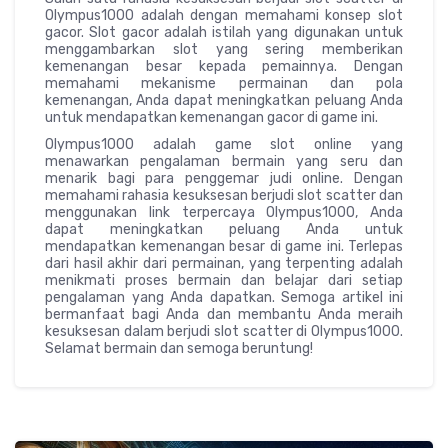
Olympus1000 adalah dengan memahami konsep slot
gacor. Slot gacor adalah istilah yang digunakan untuk
menggambarkan slot yang sering memberikan
kemenangan besar kepada pemainnya. Dengan
memahami mekanisme permainan dan pola
kemenangan, Anda dapat meningkatkan peluang Anda
untuk mendapatkan kemenangan gacor di game ini.
Olympus1000 adalah game slot online yang
menawarkan pengalaman bermain yang seru dan
menarik bagi para penggemar judi online. Dengan
memahami rahasia kesuksesan berjudi slot scatter dan
menggunakan link terpercaya Olympus1000, Anda
dapat meningkatkan peluang Anda untuk
mendapatkan kemenangan besar di game ini. Terlepas
dari hasil akhir dari permainan, yang terpenting adalah
menikmati proses bermain dan belajar dari setiap
pengalaman yang Anda dapatkan. Semoga artikel ini
bermanfaat bagi Anda dan membantu Anda meraih
kesuksesan dalam berjudi slot scatter di Olympus1000.
Selamat bermain dan semoga beruntung!